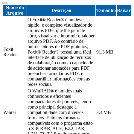
Nome do
Descrição
Tamanho
Baixar
Arquivo
O Foxit® Reader® é um leve,
rápido, e completo visualizador de
arquivos PDF, que lhe permite
abrir, visualizar e imprimir qualquer
arquivo PDF. Ao contrário de
outros leitores de PDF gratuitos,
Foxit
Foxit® Reader® possui uma fácil
91,3 MB
Reader
interface de utilização de recursos
de colaboração como a capacidade
de adicionar anotações para PDF,
preencher formulários PDF, e
compartilhar informações com as
redes sociais.
O WinRAR® é um dos mais
conhecidos e eficientes
compactadores disponíveis, tendo
como principal destaque a
Winrar
compatibilidade com diversos
3,3 MB
formatos. Entre os formatos
compatíveis com o programa estão
o ZIP, RAR, ACE, BZ2, JAR,
LZH, 7Z, TAR e diversos outros.