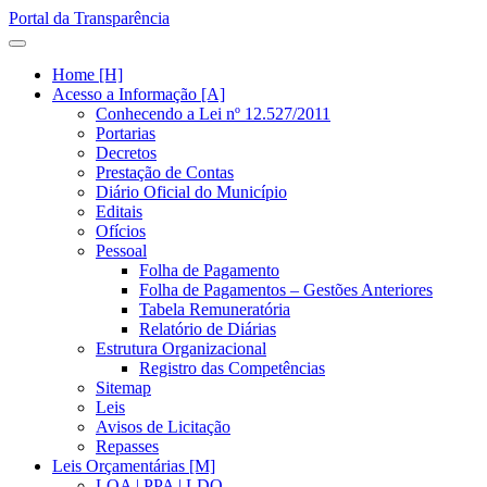
Portal da Transparência
Home [H]
Acesso a Informação [A]
Conhecendo a Lei nº 12.527/2011
Portarias
Decretos
Prestação de Contas
Diário Oficial do Município
Editais
Ofícios
Pessoal
Folha de Pagamento
Folha de Pagamentos – Gestões Anteriores
Tabela Remuneratória
Relatório de Diárias
Estrutura Organizacional
Registro das Competências
Sitemap
Leis
Avisos de Licitação
Repasses
Leis Orçamentárias [M]
LOA | PPA | LDO