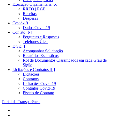
Execução Orçamentária [X]
RREO | RGF
Receitas
Despesas
Covid-19
Dados Covid-19
Contato [N]
Perguntas e Respostas
Telefones Úteis
E-Sic [I]
Acompanhar Solicitação
Relatórios Estatísticos
Rol de Documentos Classificados em cada Grau de
Sigilo
Licitações e Contratos [L]
Licitações
Contratos
Licitações Covid-19
Contratos Covid-19
Fiscais de Contrato
Portal da Transparência