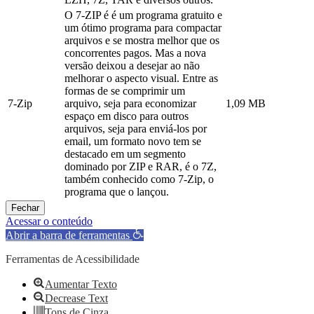
O 7-ZIP é é um programa gratuito e
um ótimo programa para compactar
arquivos e se mostra melhor que os
concorrentes pagos. Mas a nova
versão deixou a desejar ao não
melhorar o aspecto visual. Entre as
formas de se comprimir um
7-Zip
arquivo, seja para economizar
1,09 MB
espaço em disco para outros
arquivos, seja para enviá-los por
email, um formato novo tem se
destacado em um segmento
dominado por ZIP e RAR, é o 7Z,
também conhecido como 7-Zip, o
programa que o lançou.
Fechar
Acessar o conteúdo
Abrir a barra de ferramentas
Ferramentas de Acessibilidade
Aumentar Texto
Decrease Text
Tons de Cinza