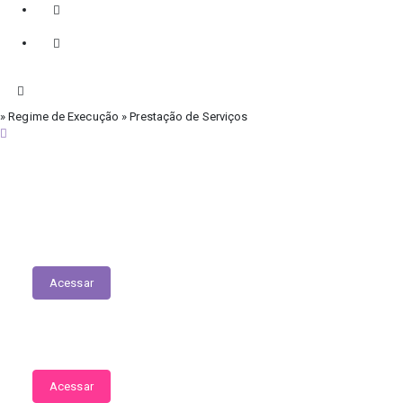
» Regime de Execução » Prestação de Serviços
quinta-feira, 6 de agosto de 2026
Licitações
Acessar
Contratos Covid-19
Acessar