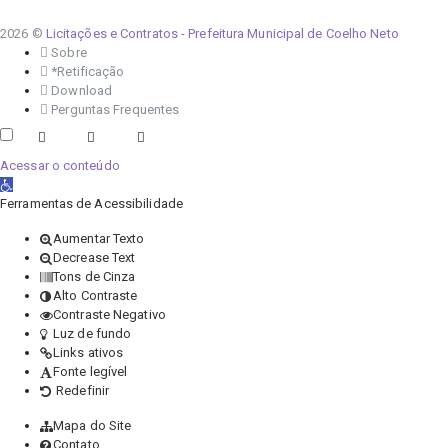
2026 ©
Licitações e Contratos - Prefeitura Municipal de Coelho Neto
Sobre
*Retificação
Download
Perguntas Frequentes
Acessar o conteúdo
Abrir a barra de ferramentas
Ferramentas de Acessibilidade
Aumentar Texto
Decrease Text
Tons de Cinza
Alto Contraste
Contraste Negativo
Luz de fundo
Links ativos
Fonte legível
Redefinir
Mapa do Site
Contato