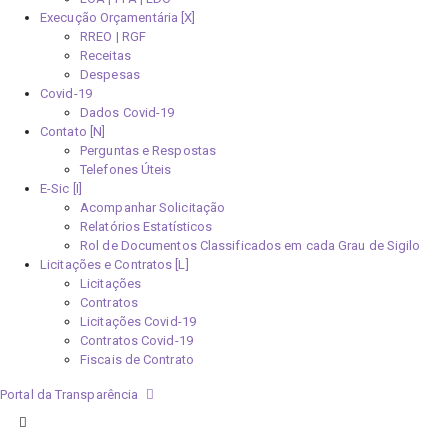
Execução Orçamentária [X]
RREO | RGF
Receitas
Despesas
Covid-19
Dados Covid-19
Contato [N]
Perguntas e Respostas
Telefones Úteis
E-Sic [I]
Acompanhar Solicitação
Relatórios Estatísticos
Rol de Documentos Classificados em cada Grau de Sigilo
Licitações e Contratos [L]
Licitações
Contratos
Licitações Covid-19
Contratos Covid-19
Fiscais de Contrato
Portal da Transparência