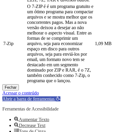
O 7-ZIP é é um programa gratuito e
um ótimo programa para compactar
arquivos e se mostra melhor que os
concorrentes pagos. Mas a nova
versão deixou a desejar ao não
melhorar o aspecto visual. Entre as
formas de se comprimir um
7-Zip
arquivo, seja para economizar
1,09 MB
espaço em disco para outros
arquivos, seja para enviá-los por
email, um formato novo tem se
destacado em um segmento
dominado por ZIP e RAR, é o 7Z,
também conhecido como 7-Zip, o
programa que o lançou.
Fechar
Acessar o conteúdo
Abrir a barra de ferramentas
Ferramentas de Acessibilidade
Aumentar Texto
Decrease Text
Tons de Cinza