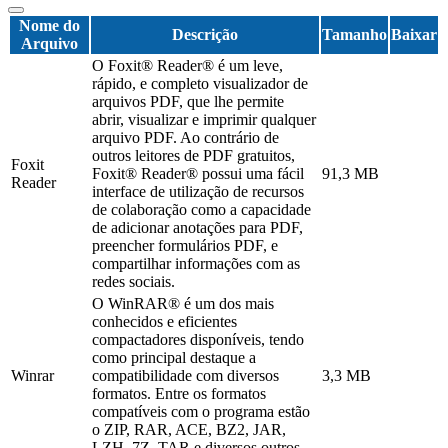
Nome do
Descrição
Tamanho
Baixar
Arquivo
O Foxit® Reader® é um leve,
rápido, e completo visualizador de
arquivos PDF, que lhe permite
abrir, visualizar e imprimir qualquer
arquivo PDF. Ao contrário de
outros leitores de PDF gratuitos,
Foxit
Foxit® Reader® possui uma fácil
91,3 MB
Reader
interface de utilização de recursos
de colaboração como a capacidade
de adicionar anotações para PDF,
preencher formulários PDF, e
compartilhar informações com as
redes sociais.
O WinRAR® é um dos mais
conhecidos e eficientes
compactadores disponíveis, tendo
como principal destaque a
Winrar
compatibilidade com diversos
3,3 MB
formatos. Entre os formatos
compatíveis com o programa estão
o ZIP, RAR, ACE, BZ2, JAR,
LZH, 7Z, TAR e diversos outros.