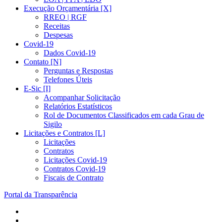
Execução Orçamentária [X]
RREO | RGF
Receitas
Despesas
Covid-19
Dados Covid-19
Contato [N]
Perguntas e Respostas
Telefones Úteis
E-Sic [I]
Acompanhar Solicitação
Relatórios Estatísticos
Rol de Documentos Classificados em cada Grau de
Sigilo
Licitações e Contratos [L]
Licitações
Contratos
Licitações Covid-19
Contratos Covid-19
Fiscais de Contrato
Portal da Transparência