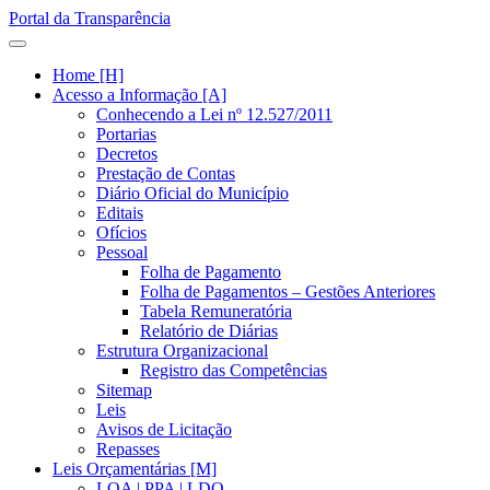
Portal da Transparência
Home [H]
Acesso a Informação [A]
Conhecendo a Lei nº 12.527/2011
Portarias
Decretos
Prestação de Contas
Diário Oficial do Município
Editais
Ofícios
Pessoal
Folha de Pagamento
Folha de Pagamentos – Gestões Anteriores
Tabela Remuneratória
Relatório de Diárias
Estrutura Organizacional
Registro das Competências
Sitemap
Leis
Avisos de Licitação
Repasses
Leis Orçamentárias [M]
LOA | PPA | LDO