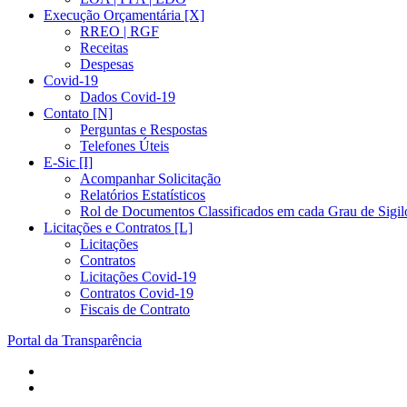
Execução Orçamentária [X]
RREO | RGF
Receitas
Despesas
Covid-19
Dados Covid-19
Contato [N]
Perguntas e Respostas
Telefones Úteis
E-Sic [I]
Acompanhar Solicitação
Relatórios Estatísticos
Rol de Documentos Classificados em cada Grau de Sigil
Licitações e Contratos [L]
Licitações
Contratos
Licitações Covid-19
Contratos Covid-19
Fiscais de Contrato
Portal da Transparência