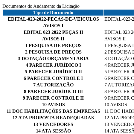
Documentos do Andamento da Licitação
Tipo de Documento
EDITAL-023-2022-PECAS-DE-VEICULOS
EDITAL-023-
AVISOS I
EDITAL 023 2022 PEÇAS II
EDITAL 023 2
AVISOS II
AVISOS II
1 PESQUISA DE PREÇOS
1 PESQUISA
2 PESQUISA DE PREÇOS
2 PESQUISA
3 DOTAÇÃO ORÇAMENTÁRIA
3 DOTAÇÃO
4 PARECER JURÍDICO I
4 PARECER J
5 PARECER JURÍDICO II
5 PARECER J
6 PARECER CONTROLE I
6 PARECER 
7 AUTORIZAÇÃO
7 AUTORIZ
8 PARECER JURÍDICO III
8 PARECER J
9 PARECER CONTROLE II
9 PARECER 
10 AVISOS
10 AVISOS
11 DOC HABILITAÇÕES DAS EMPRESAS
11 DOC HAB
12 ATA PROPOSTA READEQUADAS
12 ATA PRO
13 VENCEDORES
13 VENCED
14 ATA SESSÃO
14 ATA SESS