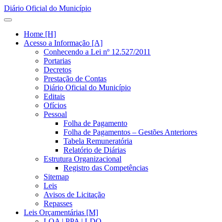
Diário Oficial do Município
Home [H]
Acesso a Informação [A]
Conhecendo a Lei nº 12.527/2011
Portarias
Decretos
Prestação de Contas
Diário Oficial do Município
Editais
Ofícios
Pessoal
Folha de Pagamento
Folha de Pagamentos – Gestões Anteriores
Tabela Remuneratória
Relatório de Diárias
Estrutura Organizacional
Registro das Competências
Sitemap
Leis
Avisos de Licitação
Repasses
Leis Orçamentárias [M]
LOA | PPA | LDO