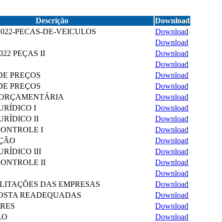
Descrição
Download
2022-PECAS-DE-VEICULOS
Download
Download
022 PEÇAS II
Download
Download
 DE PREÇOS
Download
 DE PREÇOS
Download
 ORÇAMENTÁRIA
Download
URÍDICO I
Download
URÍDICO II
Download
CONTROLE I
Download
AÇÃO
Download
URÍDICO III
Download
CONTROLE II
Download
Download
ILITAÇÕES DAS EMPRESAS
Download
POSTA READEQUADAS
Download
ORES
Download
ÃO
Download