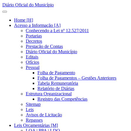
Diário Oficial do Município
Home [H]
Acesso a Informação [A]
Conhecendo a Lei nº 12.527/2011
Portarias
Decretos
Prestação de Contas
Diário Oficial do Município
Editais
Ofícios
Pessoal
Folha de Pagamento
Folha de Pagamentos – Gestões Anteriores
Tabela Remuneratória
Relatório de Diárias
Estrutura Organizacional
Registro das Competências
Sitemap
Leis
Avisos de Licitação
Repasses
Leis Orçamentárias [M]
LOA | PPA | LDO