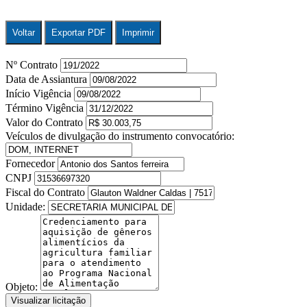
Voltar
Exportar PDF
Imprimir
Nº Contrato
Data de Assiantura
Início Vigência
Término Vigência
Valor do Contrato
Veículos de divulgação do instrumento convocatório:
Fornecedor
CNPJ
Fiscal do Contrato
Unidade:
Objeto:
Visualizar licitação