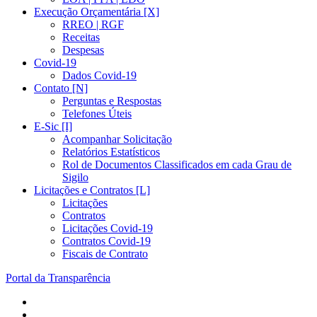
Execução Orçamentária [X]
RREO | RGF
Receitas
Despesas
Covid-19
Dados Covid-19
Contato [N]
Perguntas e Respostas
Telefones Úteis
E-Sic [I]
Acompanhar Solicitação
Relatórios Estatísticos
Rol de Documentos Classificados em cada Grau de
Sigilo
Licitações e Contratos [L]
Licitações
Contratos
Licitações Covid-19
Contratos Covid-19
Fiscais de Contrato
Portal da Transparência