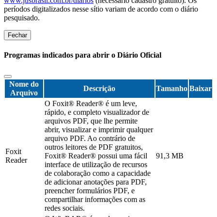
www.jusbrasil.com.br/diarios
(necessário cadastro gratuito). Os
períodos digitalizados nesse sítio variam de acordo com o diário
pesquisado.
Fechar
Programas indicados para abrir o Diário Oficial
Nome do
Descrição
Tamanho
Baixar
Arquivo
O Foxit® Reader® é um leve,
rápido, e completo visualizador de
arquivos PDF, que lhe permite
abrir, visualizar e imprimir qualquer
arquivo PDF. Ao contrário de
outros leitores de PDF gratuitos,
Foxit
Foxit® Reader® possui uma fácil
91,3 MB
Reader
interface de utilização de recursos
de colaboração como a capacidade
de adicionar anotações para PDF,
preencher formulários PDF, e
compartilhar informações com as
redes sociais.