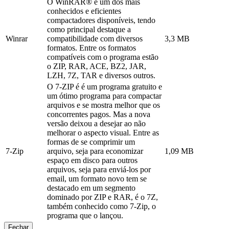
O WinRAR® é um dos mais
conhecidos e eficientes
compactadores disponíveis, tendo
como principal destaque a
Winrar
compatibilidade com diversos
3,3 MB
formatos. Entre os formatos
compatíveis com o programa estão
o ZIP, RAR, ACE, BZ2, JAR,
LZH, 7Z, TAR e diversos outros.
O 7-ZIP é é um programa gratuito e
um ótimo programa para compactar
arquivos e se mostra melhor que os
concorrentes pagos. Mas a nova
versão deixou a desejar ao não
melhorar o aspecto visual. Entre as
formas de se comprimir um
7-Zip
arquivo, seja para economizar
1,09 MB
espaço em disco para outros
arquivos, seja para enviá-los por
email, um formato novo tem se
destacado em um segmento
dominado por ZIP e RAR, é o 7Z,
também conhecido como 7-Zip, o
programa que o lançou.
Fechar