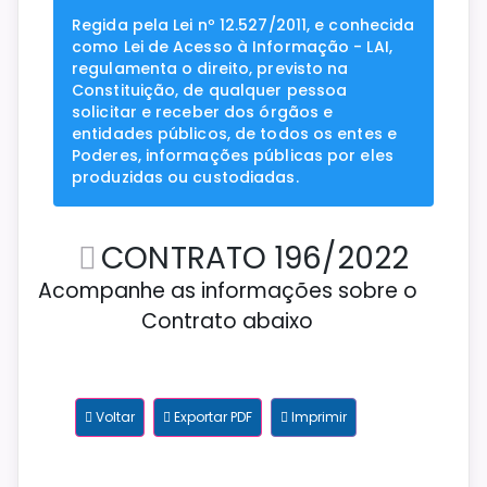
Regida pela Lei nº 12.527/2011, e conhecida
como Lei de Acesso à Informação - LAI,
regulamenta o direito, previsto na
Constituição, de qualquer pessoa
solicitar e receber dos órgãos e
entidades públicos, de todos os entes e
Poderes, informações públicas por eles
produzidas ou custodiadas.
CONTRATO 196/2022
Acompanhe as informações sobre o
Contrato abaixo
Voltar
Exportar PDF
Imprimir