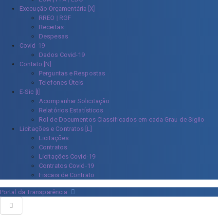
Execução Orçamentária [X]
RREO | RGF
Receitas
Despesas
Covid-19
Dados Covid-19
Contato [N]
Perguntas e Respostas
Telefones Úteis
E-Sic [I]
Acompanhar Solicitação
Relatórios Estatísticos
Rol de Documentos Classificados em cada Grau de Sigilo
Licitações e Contratos [L]
Licitações
Contratos
Licitações Covid-19
Contratos Covid-19
Fiscais de Contrato
Portal da Transparência