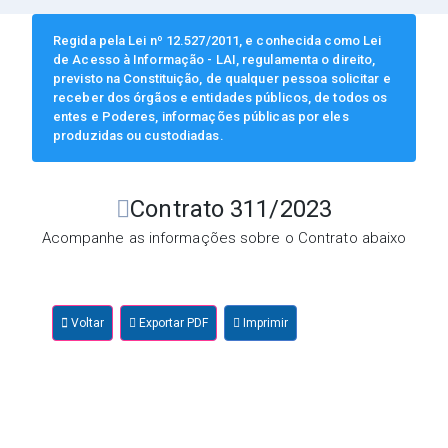
Regida pela Lei nº 12.527/2011, e conhecida como Lei
de Acesso à Informação - LAI, regulamenta o direito,
previsto na Constituição, de qualquer pessoa solicitar e
receber dos órgãos e entidades públicos, de todos os
entes e Poderes, informações públicas por eles
produzidas ou custodiadas.
Contrato 311/2023
Acompanhe as informações sobre o Contrato abaixo
Voltar
Exportar PDF
Imprimir