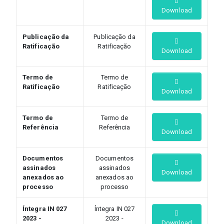
Download
Publicação da
Publicação da
Ratificação
Ratificação
Download
Termo de
Termo de
Ratificação
Ratificação
Download
Termo de
Termo de
Referência
Referência
Download
Documentos
Documentos
assinados
assinados
Download
anexados ao
anexados ao
processo
processo
Íntegra IN 027
Íntegra IN 027
2023 -
2023 -
Download