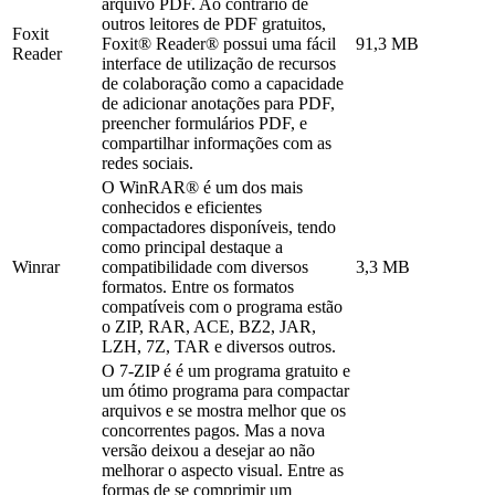
arquivo PDF. Ao contrário de
outros leitores de PDF gratuitos,
Foxit
Foxit® Reader® possui uma fácil
91,3 MB
Reader
interface de utilização de recursos
de colaboração como a capacidade
de adicionar anotações para PDF,
preencher formulários PDF, e
compartilhar informações com as
redes sociais.
O WinRAR® é um dos mais
conhecidos e eficientes
compactadores disponíveis, tendo
como principal destaque a
Winrar
compatibilidade com diversos
3,3 MB
formatos. Entre os formatos
compatíveis com o programa estão
o ZIP, RAR, ACE, BZ2, JAR,
LZH, 7Z, TAR e diversos outros.
O 7-ZIP é é um programa gratuito e
um ótimo programa para compactar
arquivos e se mostra melhor que os
concorrentes pagos. Mas a nova
versão deixou a desejar ao não
melhorar o aspecto visual. Entre as
formas de se comprimir um