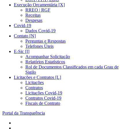
Execução Orçamentária [X]
RREO | RGF
Receitas
Despesas
Covid-19
Dados Covid-19
Contato [N]
Perguntas e Respostas
Telefones Úteis
E-Sic [I]
Acompanhar Solicitação
Relatórios Estatísticos
Rol de Documentos Classificados em cada Grau de
Sigilo
Licitações e Contratos [L]
Licitações
Contratos
Licitações Covid-19
Contratos Covid-19
Fiscais de Contrato
Portal da Transparência