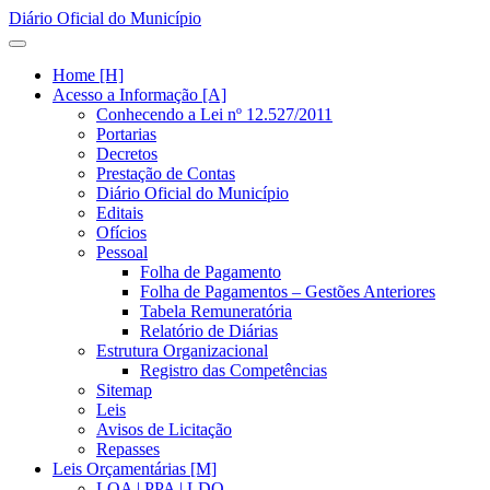
Diário Oficial do Município
Home [H]
Acesso a Informação [A]
Conhecendo a Lei nº 12.527/2011
Portarias
Decretos
Prestação de Contas
Diário Oficial do Município
Editais
Ofícios
Pessoal
Folha de Pagamento
Folha de Pagamentos – Gestões Anteriores
Tabela Remuneratória
Relatório de Diárias
Estrutura Organizacional
Registro das Competências
Sitemap
Leis
Avisos de Licitação
Repasses
Leis Orçamentárias [M]
LOA | PPA | LDO