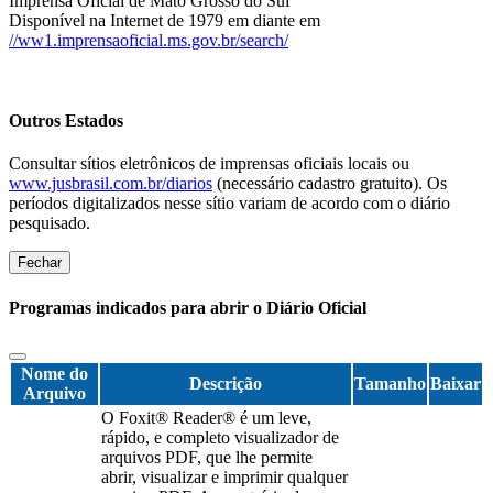
Imprensa Oficial de Mato Grosso do Sul
Disponível na Internet de 1979 em diante em
//ww1.imprensaoficial.ms.gov.br/search/
Outros Estados
Consultar sítios eletrônicos de imprensas oficiais locais ou
www.jusbrasil.com.br/diarios
(necessário cadastro gratuito). Os
períodos digitalizados nesse sítio variam de acordo com o diário
pesquisado.
Fechar
Programas indicados para abrir o Diário Oficial
Nome do
Descrição
Tamanho
Baixar
Arquivo
O Foxit® Reader® é um leve,
rápido, e completo visualizador de
arquivos PDF, que lhe permite
abrir, visualizar e imprimir qualquer