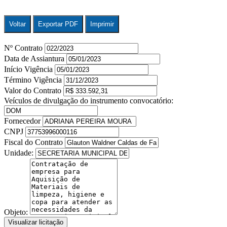
Voltar
Exportar PDF
Imprimir
Nº Contrato
Data de Assiantura
Início Vigência
Término Vigência
Valor do Contrato
Veículos de divulgação do instrumento convocatório:
Fornecedor
CNPJ
Fiscal do Contrato
Unidade:
Objeto:
Visualizar licitação