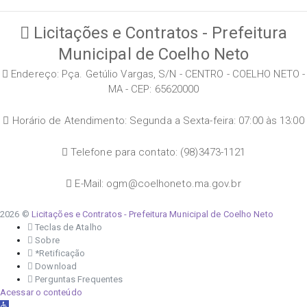
Licitações e Contratos - Prefeitura
Municipal de Coelho Neto
Endereço: Pça. Getúlio Vargas, S/N - CENTRO - COELHO NETO -
MA - CEP: 65620000
Horário de Atendimento: Segunda a Sexta-feira: 07:00 às 13:00
Telefone para contato: (98)3473-1121
E-Mail: ogm@coelhoneto.ma.gov.br
2026 ©
Licitações e Contratos - Prefeitura Municipal de Coelho Neto
Teclas de Atalho
Sobre
*Retificação
Download
Perguntas Frequentes
Acessar o conteúdo
Abrir a barra de ferramentas