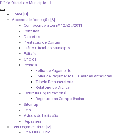
Diário Oficial do Município
Home [H]
Acesso a Informação [A]
Conhecendo a Lei nº 12.527/2011
Portarias
Decretos
Prestação de Contas
Diário Oficial do Município
Editais
Ofícios
Pessoal
Folha de Pagamento
Folha de Pagamentos – Gestões Anteriores
Tabela Remuneratória
Relatório de Diárias
Estrutura Organizacional
Registro das Competências
Sitemap
Leis
Avisos de Licitação
Repasses
Leis Orçamentárias [M]
LOA | PPA | LDO