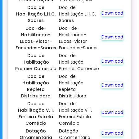
Doc. de
Doc. de
Download
Habilitação L.H.C.
Habilitação L.H.C.
Soares
Soares
Doc.-de-
Doc.-de-
Habilitacao-
Habilitacao-
Download
Lucas-Victor-
Lucas-Victor-
Facundes-Soares
Facundes-Soares
Doc. de
Doc. de
Download
Habilitação
Habilitação
Premier Comércio
Premier Comércio
Doc. de
Doc. de
Habilitação
Habilitação
Download
Repleta
Repleta
Distribuidora
Distribuidora
Doc. de
Doc. de
Habilitação V. I.
Habilitação V. I.
Download
Ferreira Estrela
Ferreira Estrela
Comécio
Comécio
Dotação
Dotação
Download
Orçamentária
Orçamentária