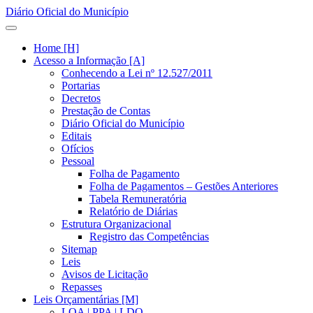
Diário Oficial do Município
Home [H]
Acesso a Informação [A]
Conhecendo a Lei nº 12.527/2011
Portarias
Decretos
Prestação de Contas
Diário Oficial do Município
Editais
Ofícios
Pessoal
Folha de Pagamento
Folha de Pagamentos – Gestões Anteriores
Tabela Remuneratória
Relatório de Diárias
Estrutura Organizacional
Registro das Competências
Sitemap
Leis
Avisos de Licitação
Repasses
Leis Orçamentárias [M]
LOA | PPA | LDO