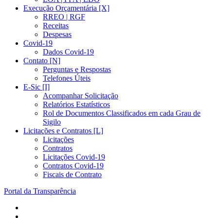
Execução Orçamentária [X]
RREO | RGF
Receitas
Despesas
Covid-19
Dados Covid-19
Contato [N]
Perguntas e Respostas
Telefones Úteis
E-Sic [I]
Acompanhar Solicitação
Relatórios Estatísticos
Rol de Documentos Classificados em cada Grau de
Sigilo
Licitações e Contratos [L]
Licitações
Contratos
Licitações Covid-19
Contratos Covid-19
Fiscais de Contrato
Portal da Transparência