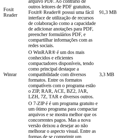
arquivo PDF. Ao contrário de
outros leitores de PDF gratuitos,
Foxit
Foxit® Reader® possui uma fácil
91,3 MB
Reader
interface de utilização de recursos
de colaboração como a capacidade
de adicionar anotações para PDF,
preencher formulários PDF, e
compartilhar informações com as
redes sociais.
O WinRAR® é um dos mais
conhecidos e eficientes
compactadores disponíveis, tendo
como principal destaque a
Winrar
compatibilidade com diversos
3,3 MB
formatos. Entre os formatos
compatíveis com o programa estão
o ZIP, RAR, ACE, BZ2, JAR,
LZH, 7Z, TAR e diversos outros.
O 7-ZIP é é um programa gratuito e
um ótimo programa para compactar
arquivos e se mostra melhor que os
concorrentes pagos. Mas a nova
versão deixou a desejar ao não
melhorar o aspecto visual. Entre as
formas de se comprimir um