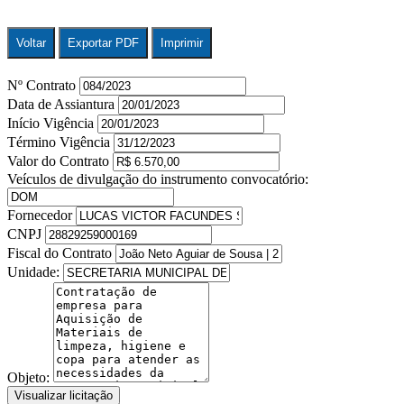
Voltar
Exportar PDF
Imprimir
Nº Contrato
Data de Assiantura
Início Vigência
Término Vigência
Valor do Contrato
Veículos de divulgação do instrumento convocatório:
Fornecedor
CNPJ
Fiscal do Contrato
Unidade:
Objeto:
Visualizar licitação