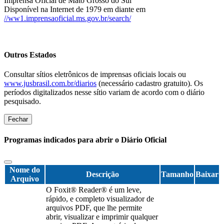
Imprensa Oficial de Mato Grosso do Sul
Disponível na Internet de 1979 em diante em
//ww1.imprensaoficial.ms.gov.br/search/
Outros Estados
Consultar sítios eletrônicos de imprensas oficiais locais ou
www.jusbrasil.com.br/diarios
(necessário cadastro gratuito). Os
períodos digitalizados nesse sítio variam de acordo com o diário
pesquisado.
Fechar
Programas indicados para abrir o Diário Oficial
Nome do
Descrição
Tamanho
Baixar
Arquivo
O Foxit® Reader® é um leve,
rápido, e completo visualizador de
arquivos PDF, que lhe permite
abrir, visualizar e imprimir qualquer