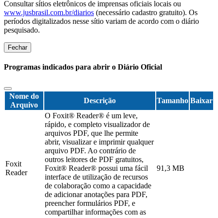
Consultar sítios eletrônicos de imprensas oficiais locais ou
www.jusbrasil.com.br/diarios
(necessário cadastro gratuito). Os
períodos digitalizados nesse sítio variam de acordo com o diário
pesquisado.
Fechar
Programas indicados para abrir o Diário Oficial
Nome do
Descrição
Tamanho
Baixar
Arquivo
O Foxit® Reader® é um leve,
rápido, e completo visualizador de
arquivos PDF, que lhe permite
abrir, visualizar e imprimir qualquer
arquivo PDF. Ao contrário de
outros leitores de PDF gratuitos,
Foxit
Foxit® Reader® possui uma fácil
91,3 MB
Reader
interface de utilização de recursos
de colaboração como a capacidade
de adicionar anotações para PDF,
preencher formulários PDF, e
compartilhar informações com as