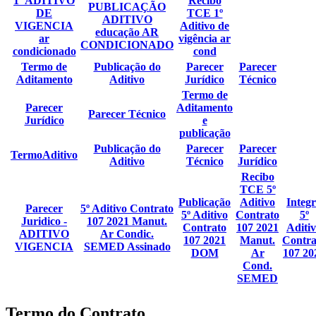
1ª ADITIVO
Recibo
PUBLICAÇÃO
DE
TCE 1º
ADITIVO
VIGENCIA
Aditivo de
educação AR
ar
vigência ar
CONDICIONADO
condicionado
cond
Termo de
Publicação do
Parecer
Parecer
Aditamento
Aditivo
Jurídico
Técnico
Termo de
Parecer
Aditamento
Parecer Técnico
Jurídico
e
publicação
Publicação do
Parecer
Parecer
TermoAditivo
Aditivo
Técnico
Jurídico
Recibo
TCE 5º
Publicação
Aditivo
Integ
Parecer
5º Aditivo Contrato
5º Aditivo
Contrato
5º
Juridico -
107 2021 Manut.
Contrato
107 2021
Aditi
ADITIVO
Ar Condic.
107 2021
Manut.
Contra
VIGENCIA
SEMED Assinado
DOM
Ar
107 20
Cond.
SEMED
Termo do Contrato