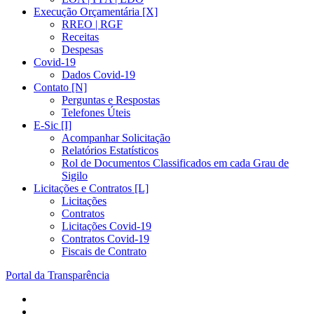
Execução Orçamentária [X]
RREO | RGF
Receitas
Despesas
Covid-19
Dados Covid-19
Contato [N]
Perguntas e Respostas
Telefones Úteis
E-Sic [I]
Acompanhar Solicitação
Relatórios Estatísticos
Rol de Documentos Classificados em cada Grau de
Sigilo
Licitações e Contratos [L]
Licitações
Contratos
Licitações Covid-19
Contratos Covid-19
Fiscais de Contrato
Portal da Transparência