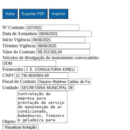
Voltar
Exportar PDF
Imprimir
Nº Contrato
Data de Assiantura
Início Vigência
Término Vigência
Valor do Contrato
Veículos de divulgação do instrumento convocatório:
Fornecedor
CNPJ
Fiscal do Contrato
Unidade:
Objeto:
Visualizar licitação