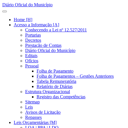
Diário Oficial do Município
Home [H]
Acesso a Informação [A]
Conhecendo a Lei nº 12.527/2011
Portarias
Decretos
Prestação de Contas
Diário Oficial do Município
Editais
Ofícios
Pessoal
Folha de Pagamento
Folha de Pagamentos – Gestões Anteriores
Tabela Remuneratória
Relatório de Diárias
Estrutura Organizacional
Registro das Competências
Sitemap
Leis
Avisos de Licitação
Repasses
Leis Orçamentárias [M]
LOA | PPA | LDO