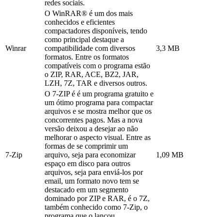
redes sociais.
O WinRAR® é um dos mais
conhecidos e eficientes
compactadores disponíveis, tendo
como principal destaque a
Winrar
compatibilidade com diversos
3,3 MB
formatos. Entre os formatos
compatíveis com o programa estão
o ZIP, RAR, ACE, BZ2, JAR,
LZH, 7Z, TAR e diversos outros.
O 7-ZIP é é um programa gratuito e
um ótimo programa para compactar
arquivos e se mostra melhor que os
concorrentes pagos. Mas a nova
versão deixou a desejar ao não
melhorar o aspecto visual. Entre as
formas de se comprimir um
7-Zip
arquivo, seja para economizar
1,09 MB
espaço em disco para outros
arquivos, seja para enviá-los por
email, um formato novo tem se
destacado em um segmento
dominado por ZIP e RAR, é o 7Z,
também conhecido como 7-Zip, o
programa que o lançou.