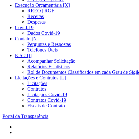
Execução Orçamentária [X]
RREO | RGF
Receitas
Despesas
Covid-19
Dados Covid-19
Contato [N]
Perguntas e Respostas
Telefones Úteis
E-Sic [I]
Acompanhar Solicitação
Relatórios Estatísticos
Rol de Documentos Classificados em cada Grau de Sigil
Licitações e Contratos [L]
Licitações
Contratos
Licitações Covid-19
Contratos Covid-19
Fiscais de Contrato
Portal da Transparência