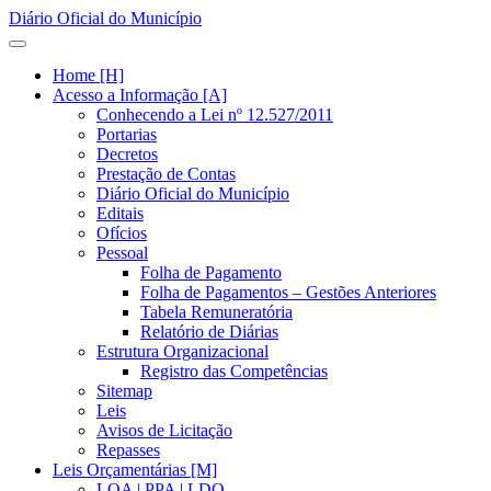
Diário Oficial do Município
Home [H]
Acesso a Informação [A]
Conhecendo a Lei nº 12.527/2011
Portarias
Decretos
Prestação de Contas
Diário Oficial do Município
Editais
Ofícios
Pessoal
Folha de Pagamento
Folha de Pagamentos – Gestões Anteriores
Tabela Remuneratória
Relatório de Diárias
Estrutura Organizacional
Registro das Competências
Sitemap
Leis
Avisos de Licitação
Repasses
Leis Orçamentárias [M]
LOA | PPA | LDO