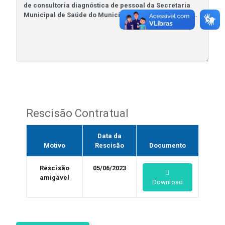
Rescisão Contratual
Data da
Motivo
Rescisão
Documento
Rescisão
05/06/2023
amigável
Download