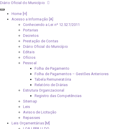
Diário Oficial do Município
Home [H]
Acesso a Informação [A]
Conhecendo a Lei nº 12.527/2011
Portarias
Decretos
Prestação de Contas
Diário Oficial do Município
Editais
Ofícios
Pessoal
Folha de Pagamento
Folha de Pagamentos – Gestões Anteriores
Tabela Remuneratória
Relatório de Diárias
Estrutura Organizacional
Registro das Competências
Sitemap
Leis
Avisos de Licitação
Repasses
Leis Orçamentárias [M]
LOA | PPA | LDO