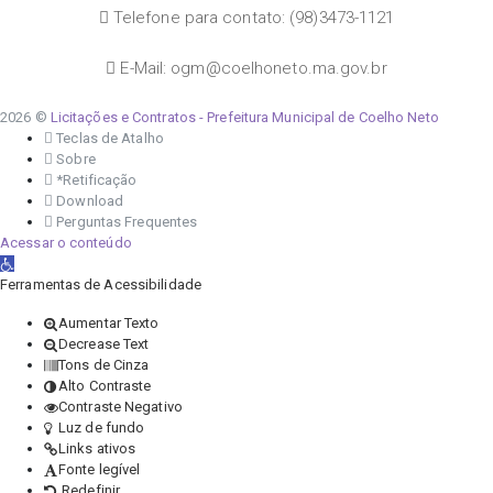
Telefone para contato: (98)3473-1121
E-Mail: ogm@coelhoneto.ma.gov.br
2026 ©
Licitações e Contratos - Prefeitura Municipal de Coelho Neto
Teclas de Atalho
Sobre
*Retificação
Download
Perguntas Frequentes
Acessar o conteúdo
Abrir a barra de ferramentas
Ferramentas de Acessibilidade
Aumentar Texto
Decrease Text
Tons de Cinza
Alto Contraste
Contraste Negativo
Luz de fundo
Links ativos
Fonte legível
Redefinir