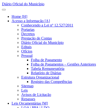
Diário Oficial do Município
Home [H]
Acesso a Informação [A]
Conhecendo a Lei nº 12.527/2011
Portarias
Decretos
Prestação de Contas
Diário Oficial do Município
Editais
Ofícios
Pessoal
Folha de Pagamento
Folha de Pagamentos – Gestões Anteriores
Tabela Remuneratória
Relatório de Diárias
Estrutura Organizacional
Registro das Competências
Sitemap
Leis
Avisos de Licitação
Repasses
Leis Orçamentárias [M]
LOA | PPA | LDO