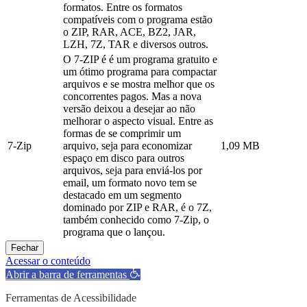
formatos. Entre os formatos
compatíveis com o programa estão
o ZIP, RAR, ACE, BZ2, JAR,
LZH, 7Z, TAR e diversos outros.
O 7-ZIP é é um programa gratuito e
um ótimo programa para compactar
arquivos e se mostra melhor que os
concorrentes pagos. Mas a nova
versão deixou a desejar ao não
melhorar o aspecto visual. Entre as
formas de se comprimir um
7-Zip
arquivo, seja para economizar
1,09 MB
espaço em disco para outros
arquivos, seja para enviá-los por
email, um formato novo tem se
destacado em um segmento
dominado por ZIP e RAR, é o 7Z,
também conhecido como 7-Zip, o
programa que o lançou.
Fechar
Acessar o conteúdo
Abrir a barra de ferramentas
Ferramentas de Acessibilidade