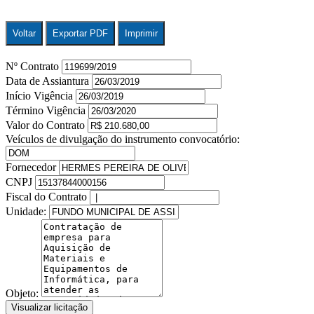
Voltar
Exportar PDF
Imprimir
Nº Contrato
Data de Assiantura
Início Vigência
Término Vigência
Valor do Contrato
Veículos de divulgação do instrumento convocatório:
Fornecedor
CNPJ
Fiscal do Contrato
Unidade:
Objeto:
Visualizar licitação