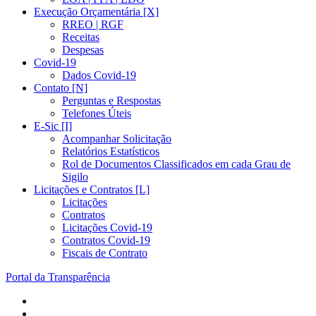
Execução Orçamentária [X]
RREO | RGF
Receitas
Despesas
Covid-19
Dados Covid-19
Contato [N]
Perguntas e Respostas
Telefones Úteis
E-Sic [I]
Acompanhar Solicitação
Relatórios Estatísticos
Rol de Documentos Classificados em cada Grau de
Sigilo
Licitações e Contratos [L]
Licitações
Contratos
Licitações Covid-19
Contratos Covid-19
Fiscais de Contrato
Portal da Transparência