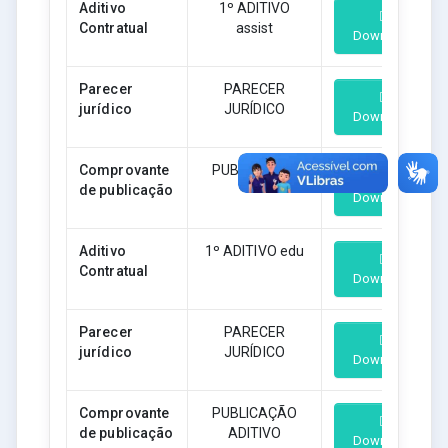
Aditivo
1º ADITIVO
Contratual
assist
Download
Parecer
PARECER
jurídico
JURÍDICO
Download
Comprovante
PUBLICAÇÃO
de publicação
Download
Aditivo
1º ADITIVO edu
Contratual
Download
Parecer
PARECER
jurídico
JURÍDICO
Download
Comprovante
PUBLICAÇÃO
de publicação
ADITIVO
Download