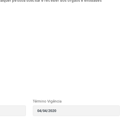
ualquer pessoa solicitar e receber dos órgãos e entidades
Término Vigência