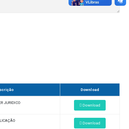
scrição
Download
R JURIDICO
Download
LICAÇÃO
Download