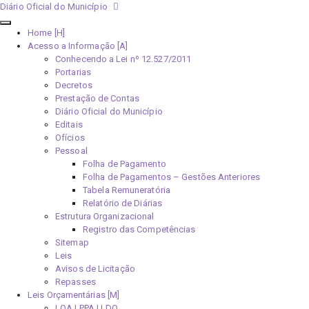
Diário Oficial do Município
Home [H]
Acesso a Informação [A]
Conhecendo a Lei nº 12.527/2011
Portarias
Decretos
Prestação de Contas
Diário Oficial do Município
Editais
Ofícios
Pessoal
Folha de Pagamento
Folha de Pagamentos – Gestões Anteriores
Tabela Remuneratória
Relatório de Diárias
Estrutura Organizacional
Registro das Competências
Sitemap
Leis
Avisos de Licitação
Repasses
Leis Orçamentárias [M]
LOA | PPA | LDO