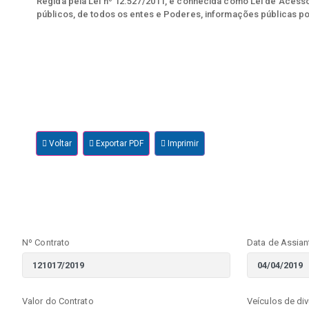
Regida pela Lei nº 12.527/2011, e conhecida como Lei de Acesso 
públicos, de todos os entes e Poderes, informações públicas po
Voltar
Exportar PDF
Imprimir
Nº Contrato
Data de Assian
Valor do Contrato
Veículos de di