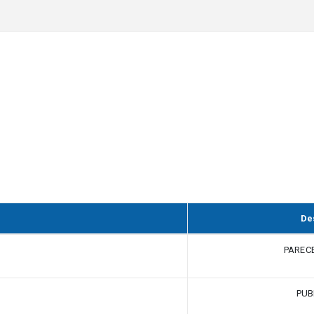
De
PARECE
PUB