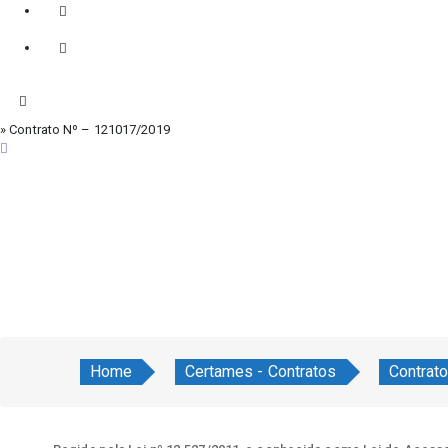
» Contrato Nº – 121017/2019
sexta-feira, 7 de agosto de 2026
Home
Certames - Contratos
Contrat