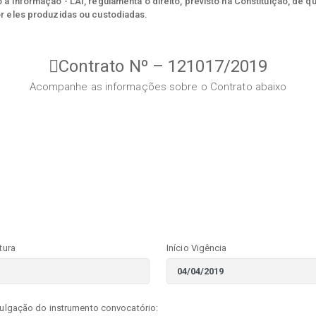
à Informação - LAI, regulamenta o direito, previsto na Constituição, de q
r eles produzidas ou custodiadas.
Contrato Nº – 121017/2019
Acompanhe as informações sobre o Contrato abaixo
tura
Início Vigência
vulgação do instrumento convocatório: