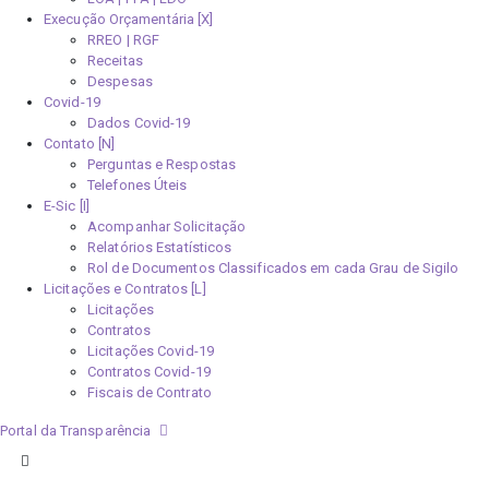
Execução Orçamentária [X]
RREO | RGF
Receitas
Despesas
Covid-19
Dados Covid-19
Contato [N]
Perguntas e Respostas
Telefones Úteis
E-Sic [I]
Acompanhar Solicitação
Relatórios Estatísticos
Rol de Documentos Classificados em cada Grau de Sigilo
Licitações e Contratos [L]
Licitações
Contratos
Licitações Covid-19
Contratos Covid-19
Fiscais de Contrato
Portal da Transparência