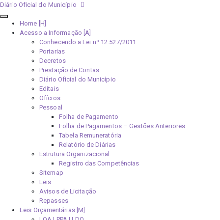
Diário Oficial do Município
Home [H]
Acesso a Informação [A]
Conhecendo a Lei nº 12.527/2011
Portarias
Decretos
Prestação de Contas
Diário Oficial do Município
Editais
Ofícios
Pessoal
Folha de Pagamento
Folha de Pagamentos – Gestões Anteriores
Tabela Remuneratória
Relatório de Diárias
Estrutura Organizacional
Registro das Competências
Sitemap
Leis
Avisos de Licitação
Repasses
Leis Orçamentárias [M]
LOA | PPA | LDO