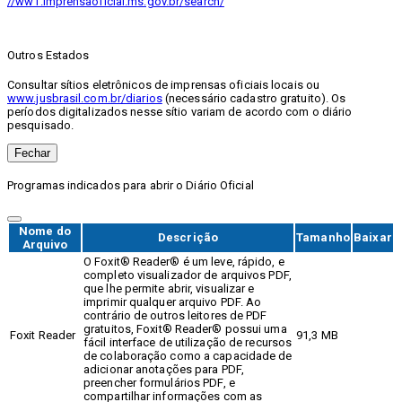
//ww1.imprensaoficial.ms.gov.br/search/
Outros Estados
Consultar sítios eletrônicos de imprensas oficiais locais ou
www.jusbrasil.com.br/diarios
(necessário cadastro gratuito). Os
períodos digitalizados nesse sítio variam de acordo com o diário
pesquisado.
Fechar
Programas indicados para abrir o Diário Oficial
Nome do
Descrição
Tamanho
Baixar
Arquivo
O Foxit® Reader® é um leve, rápido, e
completo visualizador de arquivos PDF,
que lhe permite abrir, visualizar e
imprimir qualquer arquivo PDF. Ao
contrário de outros leitores de PDF
gratuitos, Foxit® Reader® possui uma
Foxit Reader
91,3 MB
fácil interface de utilização de recursos
de colaboração como a capacidade de
adicionar anotações para PDF,
preencher formulários PDF, e
compartilhar informações com as