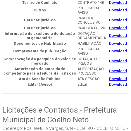
Termo de Contrato
CONTRATO 148
Download
PUBLICAÇÃO
Outros
Download
AVISO
PARECER
Parecer jurídico
Download
CONCLUSIVO
Parecer jurídico
PARECER PRÉVIO
Download
Informação da existência de dotação
DOTAÇÃO
Download
orçamentária
ORÇAMENTÁRIA
Documentos de Habilitação
HABILITAÇÃO
Download
PUBLICAÇÃO
Comprovante de publicação
Download
AVISO
Comprovação da pesquisa do valor de
COTAÇÃO DE
Download
mercado
PREÇOS
Autorização da autoridade
AUTORIZAÇÃO
Download
competente para a feitura da licitação
PROCESSO
Ata da Sessão Pública
ATA SESSÃO
Download
Edital (Aviso)
Edital
Download
Licitações e Contratos - Prefeitura
Municipal de Coelho Neto
Endereço: Pça. Getúlio Vargas, S/N - CENTRO - COELHO NETO -