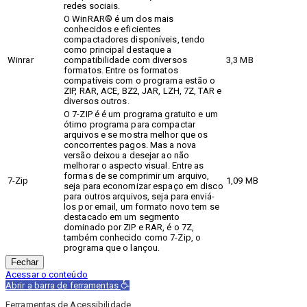
redes sociais.
O WinRAR® é um dos mais
conhecidos e eficientes
compactadores disponíveis, tendo
como principal destaque a
Winrar
compatibilidade com diversos
3,3 MB
formatos. Entre os formatos
compatíveis com o programa estão o
ZIP, RAR, ACE, BZ2, JAR, LZH, 7Z, TAR e
diversos outros.
O 7-ZIP é é um programa gratuito e um
ótimo programa para compactar
arquivos e se mostra melhor que os
concorrentes pagos. Mas a nova
versão deixou a desejar ao não
melhorar o aspecto visual. Entre as
formas de se comprimir um arquivo,
7-Zip
1,09 MB
seja para economizar espaço em disco
para outros arquivos, seja para enviá-
los por email, um formato novo tem se
destacado em um segmento
dominado por ZIP e RAR, é o 7Z,
também conhecido como 7-Zip, o
programa que o lançou.
Fechar
Acessar o conteúdo
Abrir a barra de ferramentas
Ferramentas de Acessibilidade