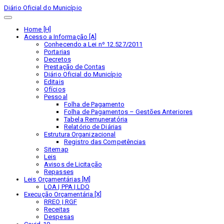
Diário Oficial do Município
Home [H]
Acesso a Informação [A]
Conhecendo a Lei nº 12.527/2011
Portarias
Decretos
Prestação de Contas
Diário Oficial do Município
Editais
Ofícios
Pessoal
Folha de Pagamento
Folha de Pagamentos – Gestões Anteriores
Tabela Remuneratória
Relatório de Diárias
Estrutura Organizacional
Registro das Competências
Sitemap
Leis
Avisos de Licitação
Repasses
Leis Orçamentárias [M]
LOA | PPA | LDO
Execução Orçamentária [X]
RREO | RGF
Receitas
Despesas