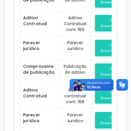
Download
Aditivo
Aditivo
Contratual
Contratual
Download
cont. 169
Parecer
Parecer
jurídico
Jurídico
Download
Comprovante
Pubilcação
de publicação
do aditivo
Download
Aditivo
Aditivo
Contratual
contratual
Download
cont. 168
Parecer
Parecer
jurídico
Jurídico
Download