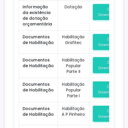
Informação
Dotação
da existência
Download
de dotação
orçamentária
Documentos
Habilitação
de Habilitação
Grafitec
Download
Documentos
Habilitação
de Habilitação
Popular
Download
Parte II
Documentos
Habilitação
de Habilitação
Popular
Download
Parte I
Documentos
Habilitação
de Habilitação
A P Pinheiro
Download