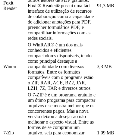
outros leitores de PDF gratuitos,
Foxit
Foxit® Reader® possui uma fácil
91,3 MB
Reader
interface de utilização de recursos
de colaboração como a capacidade
de adicionar anotações para PDF,
preencher formulários PDF, e
compartilhar informações com as
redes sociais.
O WinRAR® é um dos mais
conhecidos e eficientes
compactadores disponíveis, tendo
como principal destaque a
Winrar
compatibilidade com diversos
3,3 MB
formatos. Entre os formatos
compatíveis com o programa estão
o ZIP, RAR, ACE, BZ2, JAR,
LZH, 7Z, TAR e diversos outros.
O 7-ZIP é é um programa gratuito e
um ótimo programa para compactar
arquivos e se mostra melhor que os
concorrentes pagos. Mas a nova
versão deixou a desejar ao não
melhorar o aspecto visual. Entre as
formas de se comprimir um
7-Zip
arquivo, seja para economizar
1,09 MB