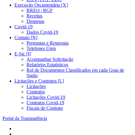
Execução Orçamentária [X]
RREO | RGF
Receitas
Despesas
Covid-19
Dados Covid-19
Contato [N]
Perguntas e Respostas
Telefones Úteis
E-Sic [I]
Acompanhar Solicitação
Relatórios Estatísticos
Rol de Documentos Classificados em cada Grau de
Sigilo
Licitações e Contratos [L]
Licitações
Contratos
Licitações Covid-19
Contratos Covid-19
Fiscais de Contrato
Portal da Transparência