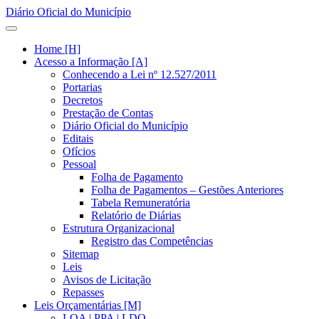
Diário Oficial do Município
Home [H]
Acesso a Informação [A]
Conhecendo a Lei nº 12.527/2011
Portarias
Decretos
Prestação de Contas
Diário Oficial do Município
Editais
Ofícios
Pessoal
Folha de Pagamento
Folha de Pagamentos – Gestões Anteriores
Tabela Remuneratória
Relatório de Diárias
Estrutura Organizacional
Registro das Competências
Sitemap
Leis
Avisos de Licitação
Repasses
Leis Orçamentárias [M]
LOA | PPA | LDO