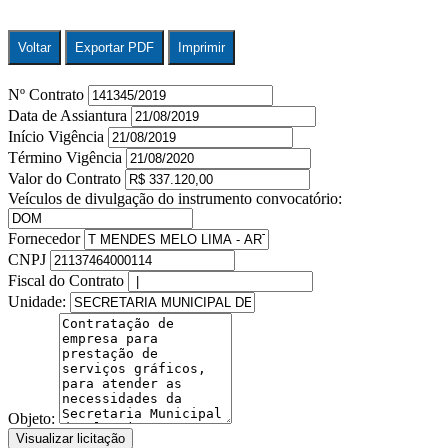
Voltar
Exportar PDF
Imprimir
Nº Contrato
Data de Assiantura
Início Vigência
Término Vigência
Valor do Contrato
Veículos de divulgação do instrumento convocatório:
Fornecedor
CNPJ
Fiscal do Contrato
Unidade:
Objeto:
Visualizar licitação