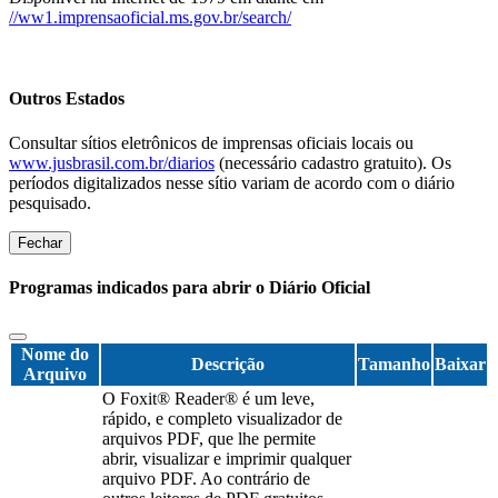
//ww1.imprensaoficial.ms.gov.br/search/
Outros Estados
Consultar sítios eletrônicos de imprensas oficiais locais ou
www.jusbrasil.com.br/diarios
(necessário cadastro gratuito). Os
períodos digitalizados nesse sítio variam de acordo com o diário
pesquisado.
Fechar
Programas indicados para abrir o Diário Oficial
Nome do
Descrição
Tamanho
Baixar
Arquivo
O Foxit® Reader® é um leve,
rápido, e completo visualizador de
arquivos PDF, que lhe permite
abrir, visualizar e imprimir qualquer
arquivo PDF. Ao contrário de