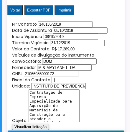
Voltar
Exportar PDF
Imprimir
Nº Contrato
Data de Assiantura
Início Vigência
Término Vigência
Valor do Contrato
Veículos de divulgação do instrumento
convocatório:
Fornecedor
CNPJ
Fiscal do Contrato
Unidade:
Objeto:
Visualizar licitação