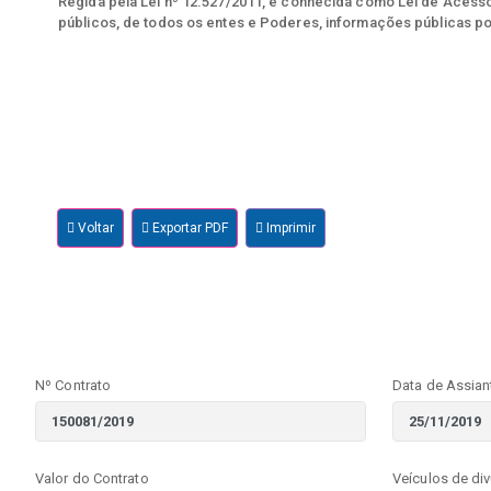
Regida pela Lei nº 12.527/2011, e conhecida como Lei de Acesso 
públicos, de todos os entes e Poderes, informações públicas po
Voltar
Exportar PDF
Imprimir
Nº Contrato
Data de Assian
Valor do Contrato
Veículos de di