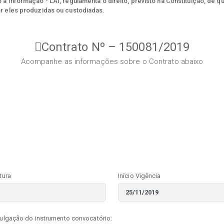
à Informação - LAI, regulamenta o direito, previsto na Constituição, de q
r eles produzidas ou custodiadas.
Contrato Nº – 150081/2019
Acompanhe as informações sobre o Contrato abaixo
tura
Início Vigência
vulgação do instrumento convocatório: