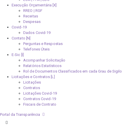
Execução Orçamentária [X]
RREO | RGF
Receitas
Despesas
Covid-19
Dados Covid-19
Contato [N]
Perguntas e Respostas
Telefones Úteis
E-Sic [I]
Acompanhar Solicitação
Relatórios Estatísticos
Rol de Documentos Classificados em cada Grau de Sigilo
Licitações e Contratos [L]
Licitações
Contratos
Licitações Covid-19
Contratos Covid-19
Fiscais de Contrato
Portal da Transparência