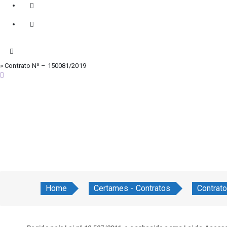
» Contrato Nº – 150081/2019
quinta-feira, 6 de agosto de 2026
Home
Certames - Contratos
Contrat