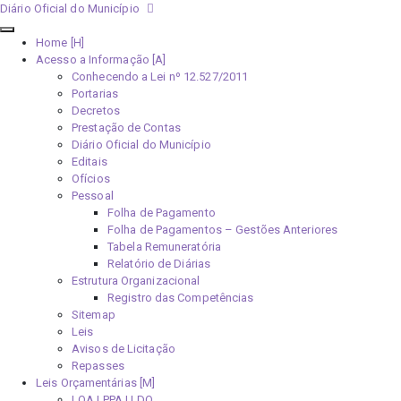
Diário Oficial do Município
Home [H]
Acesso a Informação [A]
Conhecendo a Lei nº 12.527/2011
Portarias
Decretos
Prestação de Contas
Diário Oficial do Município
Editais
Ofícios
Pessoal
Folha de Pagamento
Folha de Pagamentos – Gestões Anteriores
Tabela Remuneratória
Relatório de Diárias
Estrutura Organizacional
Registro das Competências
Sitemap
Leis
Avisos de Licitação
Repasses
Leis Orçamentárias [M]
LOA | PPA | LDO