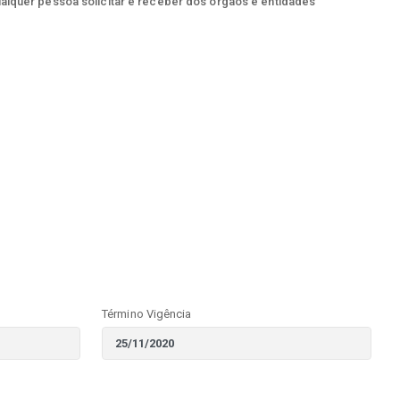
ualquer pessoa solicitar e receber dos órgãos e entidades
Término Vigência