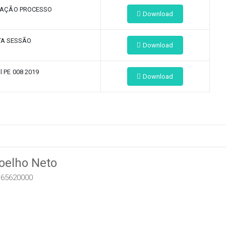
ZAÇÃO PROCESSO
Download
TA SESSÃO
Download
al PE 008 2019
Download
Coelho Neto
 65620000