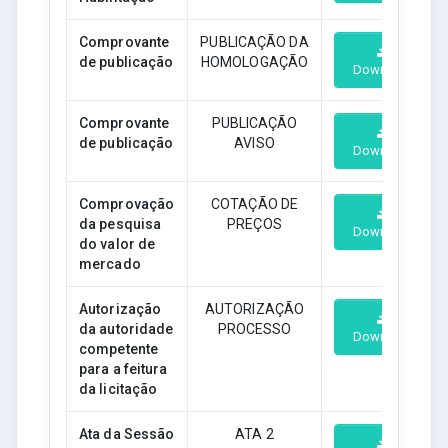
Comprovante
PUBLICAÇÃO DA
de publicação
HOMOLOGAÇÃO
Download
Comprovante
PUBLICAÇÃO
de publicação
AVISO
Download
Comprovação
COTAÇÃO DE
da pesquisa
PREÇOS
Download
do valor de
mercado
Autorização
AUTORIZAÇÃO
da autoridade
PROCESSO
Download
competente
para a feitura
da licitação
Ata da Sessão
ATA 2