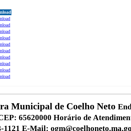
nload
nload
nload
nload
nload
nload
nload
nload
nload
nload
nload
tura Municipal de Coelho Neto
End
CEP: 65620000
Horário de Atendiment
73-1121
E-Mail: ogm@coelhoneto.ma.go