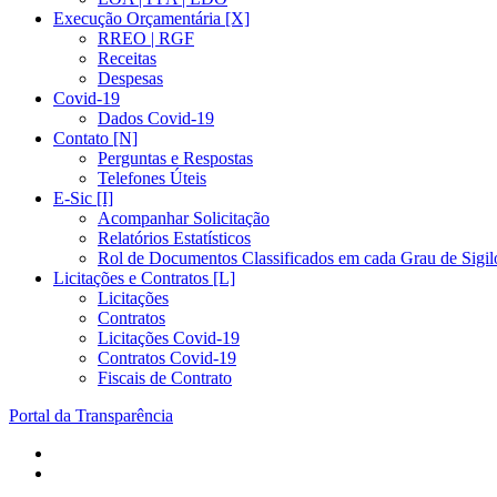
Execução Orçamentária [X]
RREO | RGF
Receitas
Despesas
Covid-19
Dados Covid-19
Contato [N]
Perguntas e Respostas
Telefones Úteis
E-Sic [I]
Acompanhar Solicitação
Relatórios Estatísticos
Rol de Documentos Classificados em cada Grau de Sigil
Licitações e Contratos [L]
Licitações
Contratos
Licitações Covid-19
Contratos Covid-19
Fiscais de Contrato
Portal da Transparência