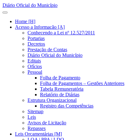
Diário Oficial do Município
Home [H]
Acesso a Informação [A]
Conhecendo a Lei nº 12.527/2011
Portarias
Decretos
Prestação de Contas
Diário Oficial do Município
Editais
Ofícios
Pessoal
Folha de Pagamento
Folha de Pagamentos – Gestões Anteriores
Tabela Remuneratória
Relatório de Diárias
Estrutura Organizacional
Registro das Competências
Sitemap
Leis
Avisos de Licitação
Repasses
Leis Orçamentárias [M]
LOA | PPA | LDO