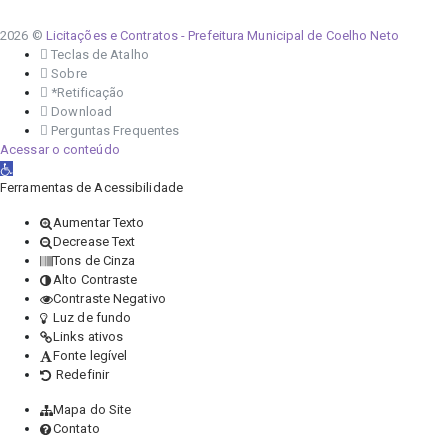
2026 ©
Licitações e Contratos - Prefeitura Municipal de Coelho Neto
Teclas de Atalho
Sobre
*Retificação
Download
Perguntas Frequentes
Acessar o conteúdo
Abrir a barra de ferramentas
Ferramentas de Acessibilidade
Aumentar Texto
Decrease Text
Tons de Cinza
Alto Contraste
Contraste Negativo
Luz de fundo
Links ativos
Fonte legível
Redefinir
Mapa do Site
Contato