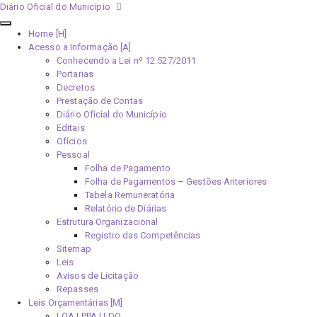
Diário Oficial do Município
Home [H]
Acesso a Informação [A]
Conhecendo a Lei nº 12.527/2011
Portarias
Decretos
Prestação de Contas
Diário Oficial do Município
Editais
Ofícios
Pessoal
Folha de Pagamento
Folha de Pagamentos – Gestões Anteriores
Tabela Remuneratória
Relatório de Diárias
Estrutura Organizacional
Registro das Competências
Sitemap
Leis
Avisos de Licitação
Repasses
Leis Orçamentárias [M]
LOA | PPA | LDO