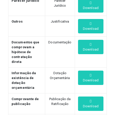
Parecer jurídico
Parecer
Jurídico
Download
Outros
Justificativa
Download
Documentos que
Documentação
comprovam a
Download
hipótese de
contratação
direta
Informação da
Dotação
existência de
Orçamentária
Download
dotação
orçamentária
Comprovante de
Publicação da
publicação
Ratificação
Download