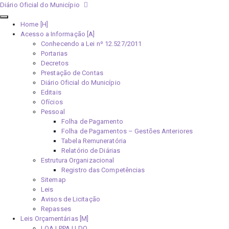
Diário Oficial do Município
Home [H]
Acesso a Informação [A]
Conhecendo a Lei nº 12.527/2011
Portarias
Decretos
Prestação de Contas
Diário Oficial do Município
Editais
Ofícios
Pessoal
Folha de Pagamento
Folha de Pagamentos – Gestões Anteriores
Tabela Remuneratória
Relatório de Diárias
Estrutura Organizacional
Registro das Competências
Sitemap
Leis
Avisos de Licitação
Repasses
Leis Orçamentárias [M]
LOA | PPA | LDO