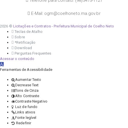
Telefone para contato: (98)3473-1121
E-Mail: ogm@coelhoneto.ma.gov.br
2026 ©
Licitações e Contratos - Prefeitura Municipal de Coelho Neto
Teclas de Atalho
Sobre
*Retificação
Download
Perguntas Frequentes
Acessar o conteúdo
Abrir a barra de ferramentas
Ferramentas de Acessibilidade
Aumentar Texto
Decrease Text
Tons de Cinza
Alto Contraste
Contraste Negativo
Luz de fundo
Links ativos
Fonte legível
Redefinir