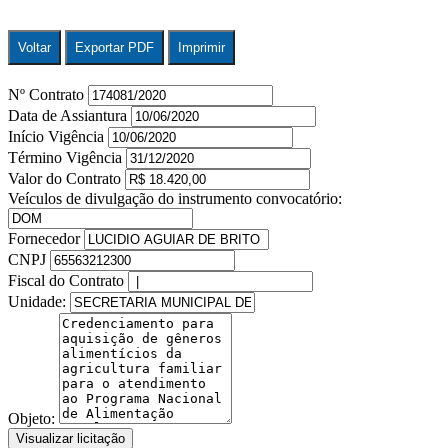
Voltar
Exportar PDF
Imprimir
Nº Contrato
Data de Assiantura
Início Vigência
Término Vigência
Valor do Contrato
Veículos de divulgação do instrumento convocatório:
Fornecedor
CNPJ
Fiscal do Contrato
Unidade:
Objeto:
Visualizar licitação