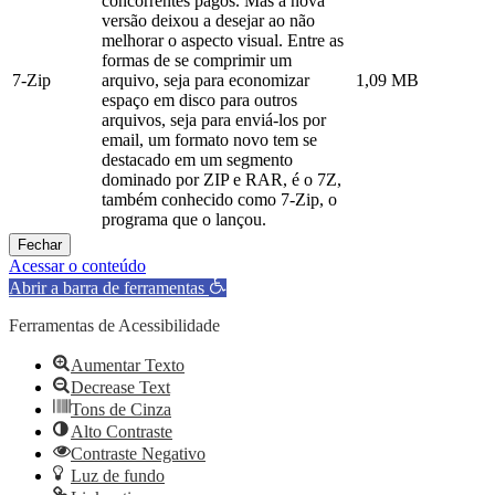
concorrentes pagos. Mas a nova
versão deixou a desejar ao não
melhorar o aspecto visual. Entre as
formas de se comprimir um
7-Zip
arquivo, seja para economizar
1,09 MB
espaço em disco para outros
arquivos, seja para enviá-los por
email, um formato novo tem se
destacado em um segmento
dominado por ZIP e RAR, é o 7Z,
também conhecido como 7-Zip, o
programa que o lançou.
Fechar
Acessar o conteúdo
Abrir a barra de ferramentas
Ferramentas de Acessibilidade
Aumentar Texto
Decrease Text
Tons de Cinza
Alto Contraste
Contraste Negativo
Luz de fundo