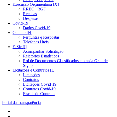
Execução Orçamentária [X]
RREO | RGF
Receitas
Despesas
Covid-19
Dados Covid-19
Contato [N]
Perguntas e Respostas
Telefones Úteis
E-Sic [I]
Acompanhar Solicitação
Relatórios Estatísticos
Rol de Documentos Classificados em cada Grau de
Sigilo
Licitações e Contratos [L]
Licitações
Contratos
Licitações Covid-19
Contratos Covid-19
Fiscais de Contrato
Portal da Transparência