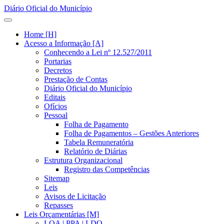
Diário Oficial do Município
Home [H]
Acesso a Informação [A]
Conhecendo a Lei nº 12.527/2011
Portarias
Decretos
Prestação de Contas
Diário Oficial do Município
Editais
Ofícios
Pessoal
Folha de Pagamento
Folha de Pagamentos – Gestões Anteriores
Tabela Remuneratória
Relatório de Diárias
Estrutura Organizacional
Registro das Competências
Sitemap
Leis
Avisos de Licitação
Repasses
Leis Orçamentárias [M]
LOA | PPA | LDO