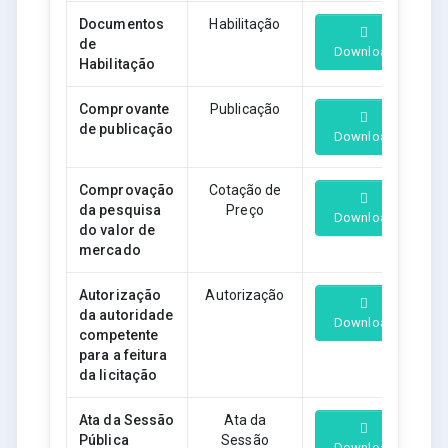
Documentos
Habilitação
de
Download
Habilitação
Comprovante
Publicação
de publicação
Download
Comprovação
Cotação de
da pesquisa
Preço
Download
do valor de
mercado
Autorização
Autorização
da autoridade
Download
competente
para a feitura
da licitação
Ata da Sessão
Ata da
Pública
Sessão
Download