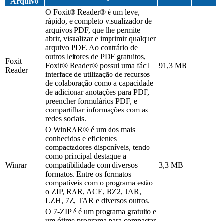
Arquivo
O Foxit® Reader® é um leve,
rápido, e completo visualizador de
arquivos PDF, que lhe permite
abrir, visualizar e imprimir qualquer
arquivo PDF. Ao contrário de
outros leitores de PDF gratuitos,
Foxit
Foxit® Reader® possui uma fácil
91,3 MB
Reader
interface de utilização de recursos
de colaboração como a capacidade
de adicionar anotações para PDF,
preencher formulários PDF, e
compartilhar informações com as
redes sociais.
O WinRAR® é um dos mais
conhecidos e eficientes
compactadores disponíveis, tendo
como principal destaque a
Winrar
compatibilidade com diversos
3,3 MB
formatos. Entre os formatos
compatíveis com o programa estão
o ZIP, RAR, ACE, BZ2, JAR,
LZH, 7Z, TAR e diversos outros.
O 7-ZIP é é um programa gratuito e
um ótimo programa para compactar