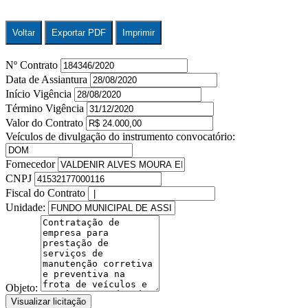
Voltar
Exportar PDF
Imprimir
Nº Contrato
Data de Assiantura
Início Vigência
Término Vigência
Valor do Contrato
Veículos de divulgação do instrumento convocatório:
Fornecedor
CNPJ
Fiscal do Contrato
Unidade:
Objeto:
Visualizar licitação