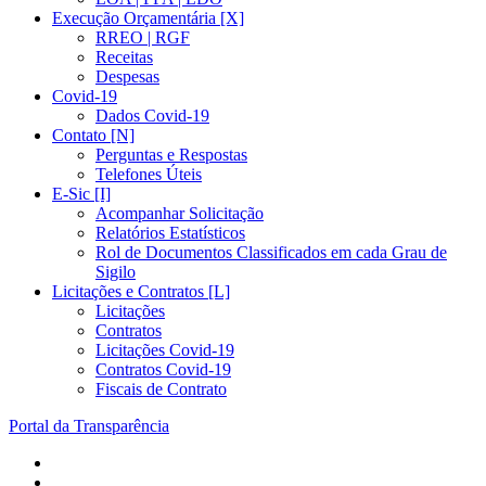
Execução Orçamentária [X]
RREO | RGF
Receitas
Despesas
Covid-19
Dados Covid-19
Contato [N]
Perguntas e Respostas
Telefones Úteis
E-Sic [I]
Acompanhar Solicitação
Relatórios Estatísticos
Rol de Documentos Classificados em cada Grau de
Sigilo
Licitações e Contratos [L]
Licitações
Contratos
Licitações Covid-19
Contratos Covid-19
Fiscais de Contrato
Portal da Transparência