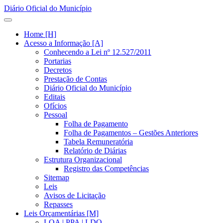
Diário Oficial do Município
Home [H]
Acesso a Informação [A]
Conhecendo a Lei nº 12.527/2011
Portarias
Decretos
Prestação de Contas
Diário Oficial do Município
Editais
Ofícios
Pessoal
Folha de Pagamento
Folha de Pagamentos – Gestões Anteriores
Tabela Remuneratória
Relatório de Diárias
Estrutura Organizacional
Registro das Competências
Sitemap
Leis
Avisos de Licitação
Repasses
Leis Orçamentárias [M]
LOA | PPA | LDO