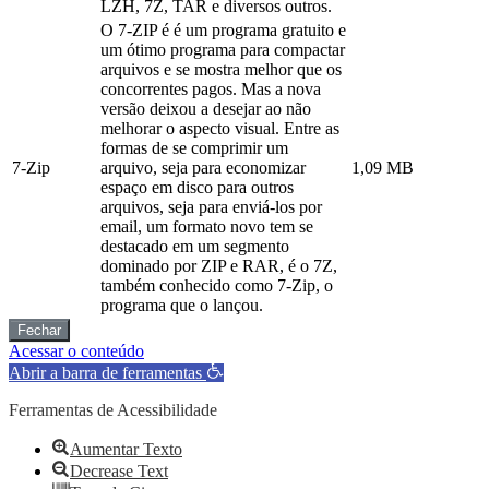
LZH, 7Z, TAR e diversos outros.
O 7-ZIP é é um programa gratuito e
um ótimo programa para compactar
arquivos e se mostra melhor que os
concorrentes pagos. Mas a nova
versão deixou a desejar ao não
melhorar o aspecto visual. Entre as
formas de se comprimir um
7-Zip
arquivo, seja para economizar
1,09 MB
espaço em disco para outros
arquivos, seja para enviá-los por
email, um formato novo tem se
destacado em um segmento
dominado por ZIP e RAR, é o 7Z,
também conhecido como 7-Zip, o
programa que o lançou.
Fechar
Acessar o conteúdo
Abrir a barra de ferramentas
Ferramentas de Acessibilidade
Aumentar Texto
Decrease Text