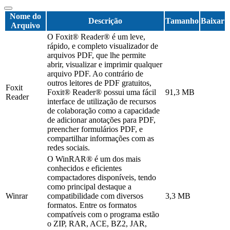
Nome do
Descrição
Tamanho
Baixar
Arquivo
O Foxit® Reader® é um leve,
rápido, e completo visualizador de
arquivos PDF, que lhe permite
abrir, visualizar e imprimir qualquer
arquivo PDF. Ao contrário de
outros leitores de PDF gratuitos,
Foxit
Foxit® Reader® possui uma fácil
91,3 MB
Reader
interface de utilização de recursos
de colaboração como a capacidade
de adicionar anotações para PDF,
preencher formulários PDF, e
compartilhar informações com as
redes sociais.
O WinRAR® é um dos mais
conhecidos e eficientes
compactadores disponíveis, tendo
como principal destaque a
Winrar
compatibilidade com diversos
3,3 MB
formatos. Entre os formatos
compatíveis com o programa estão
o ZIP, RAR, ACE, BZ2, JAR,