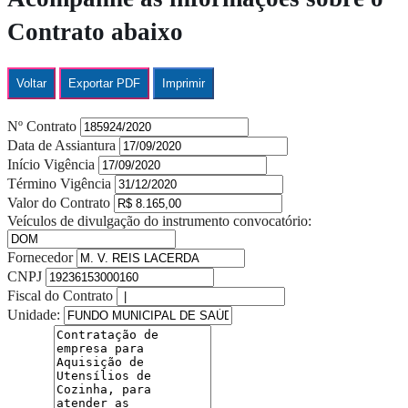
Contrato abaixo
Voltar
Exportar PDF
Imprimir
Nº Contrato
Data de Assiantura
Início Vigência
Término Vigência
Valor do Contrato
Veículos de divulgação do instrumento convocatório:
Fornecedor
CNPJ
Fiscal do Contrato
Unidade: