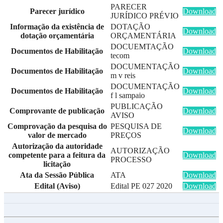
PARECER
Parecer jurídico
Download
JURÍDICO PRÉVIO
Informação da existência de
DOTAÇÃO
Download
dotação orçamentária
ORÇAMENTÁRIA
DOCUEMTAÇÃO
Documentos de Habilitação
Download
tecom
DOCUMENTAÇÃO
Documentos de Habilitação
Download
m v reis
DOCUMENTAÇÃO
Documentos de Habilitação
Download
f l sampaio
PUBLICAÇÃO
Comprovante de publicação
Download
AVISO
Comprovação da pesquisa do
PESQUISA DE
Download
valor de mercado
PREÇOS
Autorização da autoridade
AUTORIZAÇÃO
competente para a feitura da
Download
PROCESSO
licitação
Ata da Sessão Pública
ATA
Download
Edital (Aviso)
Edital PE 027 2020
Download