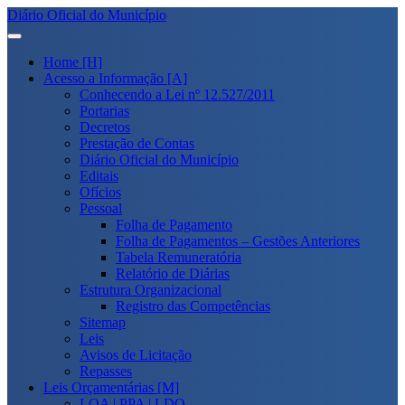
Diário Oficial do Município
Home [H]
Acesso a Informação [A]
Conhecendo a Lei nº 12.527/2011
Portarias
Decretos
Prestação de Contas
Diário Oficial do Município
Editais
Ofícios
Pessoal
Folha de Pagamento
Folha de Pagamentos – Gestões Anteriores
Tabela Remuneratória
Relatório de Diárias
Estrutura Organizacional
Registro das Competências
Sitemap
Leis
Avisos de Licitação
Repasses
Leis Orçamentárias [M]
LOA | PPA | LDO