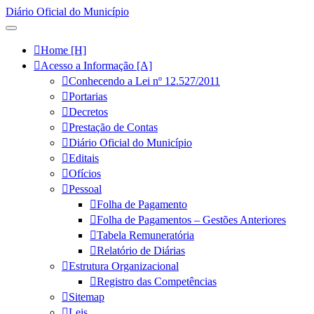
Diário Oficial do Município
Home [H]
Acesso a Informação [A]
Conhecendo a Lei nº 12.527/2011
Portarias
Decretos
Prestação de Contas
Diário Oficial do Município
Editais
Ofícios
Pessoal
Folha de Pagamento
Folha de Pagamentos – Gestões Anteriores
Tabela Remuneratória
Relatório de Diárias
Estrutura Organizacional
Registro das Competências
Sitemap
Leis