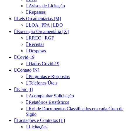
Avisos de Licitação
Repasses
Leis Orçamentárias [M]
LOA | PPA | LDO
Execução Orçamentária [X]
RREO | RGF
Receitas
Despesas
Covid-19
Dados Covid-19
Contato [N]
Perguntas e Respostas
Telefones Úteis
E-Sic [I]
Acompanhar Solicitação
Relatórios Estatísticos
Rol de Documentos Classificados em cada Grau de
Sigilo
Licitações e Contratos [L]
Licitações