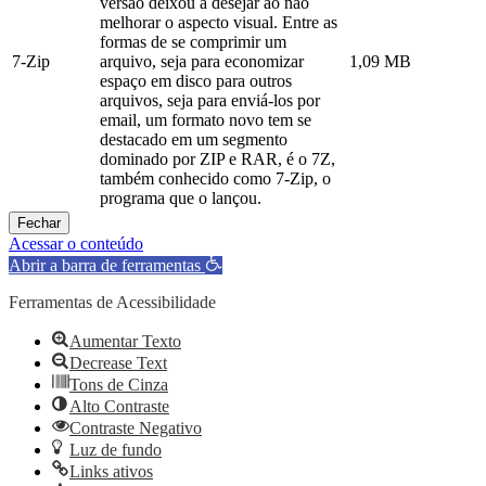
versão deixou a desejar ao não
melhorar o aspecto visual. Entre as
formas de se comprimir um
7-Zip
arquivo, seja para economizar
1,09 MB
espaço em disco para outros
arquivos, seja para enviá-los por
email, um formato novo tem se
destacado em um segmento
dominado por ZIP e RAR, é o 7Z,
também conhecido como 7-Zip, o
programa que o lançou.
Fechar
Acessar o conteúdo
Abrir a barra de ferramentas
Ferramentas de Acessibilidade
Aumentar Texto
Decrease Text
Tons de Cinza
Alto Contraste
Contraste Negativo
Luz de fundo
Links ativos