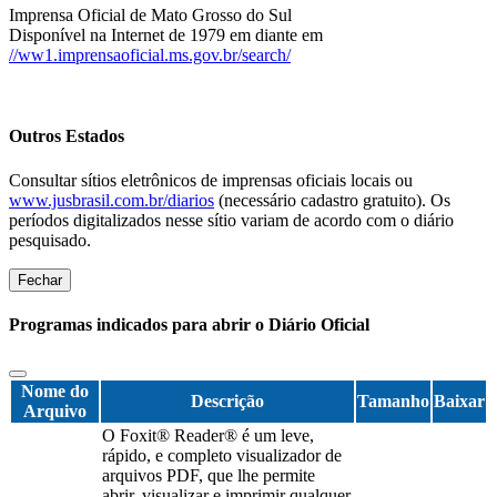
Imprensa Oficial de Mato Grosso do Sul
Disponível na Internet de 1979 em diante em
//ww1.imprensaoficial.ms.gov.br/search/
Outros Estados
Consultar sítios eletrônicos de imprensas oficiais locais ou
www.jusbrasil.com.br/diarios
(necessário cadastro gratuito). Os
períodos digitalizados nesse sítio variam de acordo com o diário
pesquisado.
Fechar
Programas indicados para abrir o Diário Oficial
Nome do
Descrição
Tamanho
Baixar
Arquivo
O Foxit® Reader® é um leve,
rápido, e completo visualizador de
arquivos PDF, que lhe permite
abrir, visualizar e imprimir qualquer