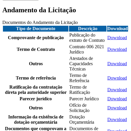
Andamento da Licitação
Documentos do Andamento da Licitação
Tipo de Documento
Descrição
Download
Publicação do
Comprovante de publicação
Download
extrato de Contrato
Contrato 006 2021
Termo de Contrato
Download
Jurídico
Atestados de
Outros
Capacidades
Download
Técnicas
Termo de
Termo de referência
Download
Referência
Ratificação da contratação
Termo de
Download
direta pela autoridade superior
Ratificação
Parecer jurídico
Parecer Jurídico
Download
Ofício de
Outros
Download
Solicitação
Informação da existência de
Dotação
Download
dotação orçamentária
Orçamentária
Documentos que comprovam a
Documentos de