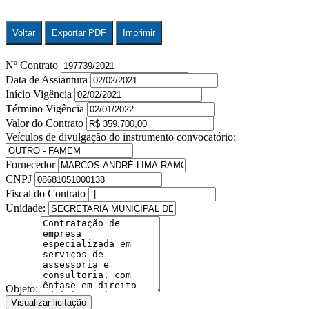
Voltar
Exportar PDF
Imprimir
Nº Contrato
Data de Assiantura
Início Vigência
Término Vigência
Valor do Contrato
Veículos de divulgação do instrumento convocatório:
Fornecedor
CNPJ
Fiscal do Contrato
Unidade:
Objeto:
Visualizar licitação