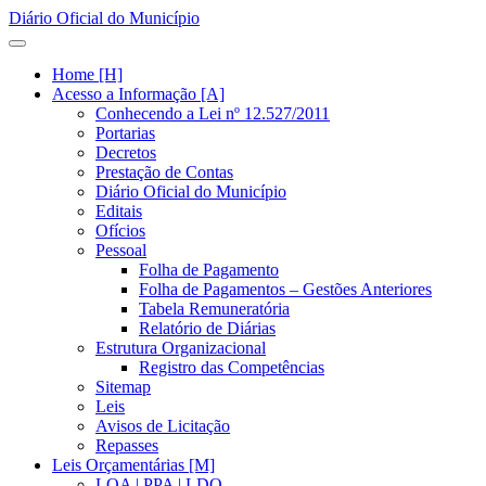
Diário Oficial do Município
Home [H]
Acesso a Informação [A]
Conhecendo a Lei nº 12.527/2011
Portarias
Decretos
Prestação de Contas
Diário Oficial do Município
Editais
Ofícios
Pessoal
Folha de Pagamento
Folha de Pagamentos – Gestões Anteriores
Tabela Remuneratória
Relatório de Diárias
Estrutura Organizacional
Registro das Competências
Sitemap
Leis
Avisos de Licitação
Repasses
Leis Orçamentárias [M]
LOA | PPA | LDO