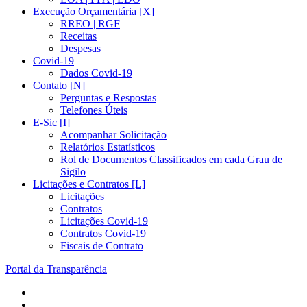
Execução Orçamentária [X]
RREO | RGF
Receitas
Despesas
Covid-19
Dados Covid-19
Contato [N]
Perguntas e Respostas
Telefones Úteis
E-Sic [I]
Acompanhar Solicitação
Relatórios Estatísticos
Rol de Documentos Classificados em cada Grau de
Sigilo
Licitações e Contratos [L]
Licitações
Contratos
Licitações Covid-19
Contratos Covid-19
Fiscais de Contrato
Portal da Transparência