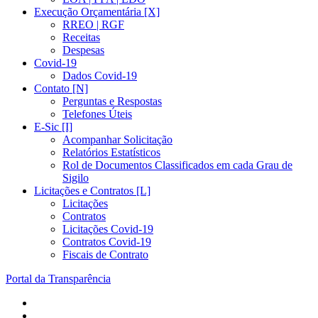
Execução Orçamentária [X]
RREO | RGF
Receitas
Despesas
Covid-19
Dados Covid-19
Contato [N]
Perguntas e Respostas
Telefones Úteis
E-Sic [I]
Acompanhar Solicitação
Relatórios Estatísticos
Rol de Documentos Classificados em cada Grau de
Sigilo
Licitações e Contratos [L]
Licitações
Contratos
Licitações Covid-19
Contratos Covid-19
Fiscais de Contrato
Portal da Transparência