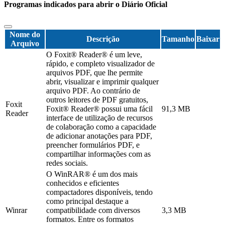
Programas indicados para abrir o Diário Oficial
Nome do
Descrição
Tamanho
Baixar
Arquivo
O Foxit® Reader® é um leve,
rápido, e completo visualizador de
arquivos PDF, que lhe permite
abrir, visualizar e imprimir qualquer
arquivo PDF. Ao contrário de
outros leitores de PDF gratuitos,
Foxit
Foxit® Reader® possui uma fácil
91,3 MB
Reader
interface de utilização de recursos
de colaboração como a capacidade
de adicionar anotações para PDF,
preencher formulários PDF, e
compartilhar informações com as
redes sociais.
O WinRAR® é um dos mais
conhecidos e eficientes
compactadores disponíveis, tendo
como principal destaque a
Winrar
compatibilidade com diversos
3,3 MB
formatos. Entre os formatos