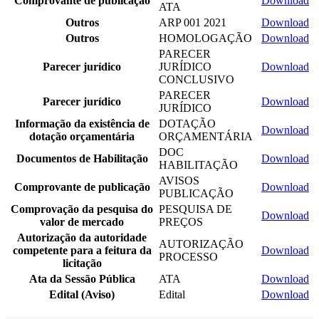
Comprovante de publicação
Download
ATA
Outros
ARP 001 2021
Download
Outros
HOMOLOGAÇÃO
Download
PARECER
Parecer jurídico
JURÍDICO
Download
CONCLUSIVO
PARECER
Parecer jurídico
Download
JURÍDICO
Informação da existência de
DOTAÇÃO
Download
dotação orçamentária
ORÇAMENTÁRIA
DOC
Documentos de Habilitação
Download
HABILITAÇÃO
AVISOS
Comprovante de publicação
Download
PUBLICAÇÃO
Comprovação da pesquisa do
PESQUISA DE
Download
valor de mercado
PREÇOS
Autorização da autoridade
AUTORIZAÇÃO
competente para a feitura da
Download
PROCESSO
licitação
Ata da Sessão Pública
ATA
Download
Edital (Aviso)
Edital
Download