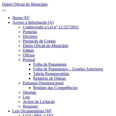
Diário Oficial do Município
Home [H]
Acesso a Informação [A]
Conhecendo a Lei nº 12.527/2011
Portarias
Decretos
Prestação de Contas
Diário Oficial do Município
Editais
Ofícios
Pessoal
Folha de Pagamento
Folha de Pagamentos – Gestões Anteriores
Tabela Remuneratória
Relatório de Diárias
Estrutura Organizacional
Registro das Competências
Sitemap
Leis
Avisos de Licitação
Repasses
Leis Orçamentárias [M]
LOA | PPA | LDO