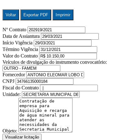
Voltar
Exportar PDF
Imprimir
Nº Contrato
Data de Assiantura
Início Vigência
Término Vigência
Valor do Contrato
Veículos de divulgação do instrumento convocatório:
Fornecedor
CNPJ
Fiscal do Contrato
Unidade:
Objeto:
Visualizar licitação