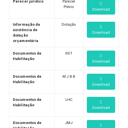
Parecer jurídico
Parecer
Prévio
Download
Informação da
Dotação
existência de
Download
dotação
orçamentária
Documentos de
RST
Habilitação
Download
Documentos de
M J B B
Habilitação
Download
Documentos de
LHC
Habilitação
Download
Documentos de
JMJ