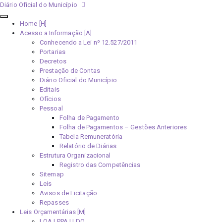
Diário Oficial do Município
Home [H]
Acesso a Informação [A]
Conhecendo a Lei nº 12.527/2011
Portarias
Decretos
Prestação de Contas
Diário Oficial do Município
Editais
Ofícios
Pessoal
Folha de Pagamento
Folha de Pagamentos – Gestões Anteriores
Tabela Remuneratória
Relatório de Diárias
Estrutura Organizacional
Registro das Competências
Sitemap
Leis
Avisos de Licitação
Repasses
Leis Orçamentárias [M]
LOA | PPA | LDO