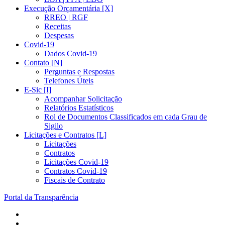
Execução Orçamentária [X]
RREO | RGF
Receitas
Despesas
Covid-19
Dados Covid-19
Contato [N]
Perguntas e Respostas
Telefones Úteis
E-Sic [I]
Acompanhar Solicitação
Relatórios Estatísticos
Rol de Documentos Classificados em cada Grau de
Sigilo
Licitações e Contratos [L]
Licitações
Contratos
Licitações Covid-19
Contratos Covid-19
Fiscais de Contrato
Portal da Transparência