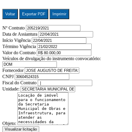
Voltar
Exportar PDF
Imprimir
Nº Contrato
Data de Assiantura
Início Vigência
Término Vigência
Valor do Contrato
Veículos de divulgação do instrumento convocatório:
Fornecedor
CNPJ
Fiscal do Contrato
Unidade:
Objeto:
Visualizar licitação