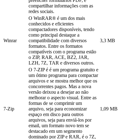
preencher formulários PDF, e
compartilhar informações com as
redes sociais.
O WinRAR® é um dos mais
conhecidos e eficientes
compactadores disponíveis, tendo
como principal destaque a
Winrar
compatibilidade com diversos
3,3 MB
formatos. Entre os formatos
compatíveis com o programa estão
o ZIP, RAR, ACE, BZ2, JAR,
LZH, 7Z, TAR e diversos outros.
O 7-ZIP é é um programa gratuito e
um ótimo programa para compactar
arquivos e se mostra melhor que os
concorrentes pagos. Mas a nova
versão deixou a desejar ao não
melhorar o aspecto visual. Entre as
formas de se comprimir um
7-Zip
arquivo, seja para economizar
1,09 MB
espaço em disco para outros
arquivos, seja para enviá-los por
email, um formato novo tem se
destacado em um segmento
dominado por ZIP e RAR, é o 7Z,