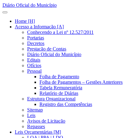
Diário Oficial do Município
Home [H]
Acesso a Informação [A]
Conhecendo a Lei nº 12.527/2011
Portarias
Decretos
Prestação de Contas
Diário Oficial do Município
Editais
Ofícios
Pessoal
Folha de Pagamento
Folha de Pagamentos – Gestões Anteriores
Tabela Remuneratória
Relatório de Diárias
Estrutura Organizacional
Registro das Competências
Sitemap
Leis
Avisos de Licitação
Repasses
Leis Orçamentárias [M]
LOA | PPA | LDO