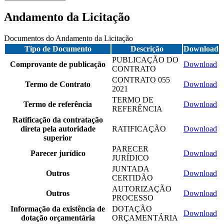
Andamento da Licitação
Documentos do Andamento da Licitação
Tipo de Documento
Descrição
Download
PUBLICAÇÃO DO
Comprovante de publicação
Download
CONTRATO
CONTRATO 055
Termo de Contrato
Download
2021
TERMO DE
Termo de referência
Download
REFERÊNCIA
Ratificação da contratação
direta pela autoridade
RATIFICAÇÃO
Download
superior
PARECER
Parecer jurídico
Download
JURÍDICO
JUNTADA
Outros
Download
CERTIDÃO
AUTORIZAÇÃO
Outros
Download
PROCESSO
Informação da existência de
DOTAÇÃO
Download
dotação orçamentária
ORÇAMENTÁRIA