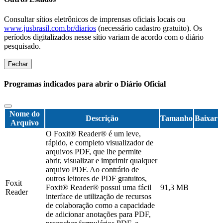
Consultar sítios eletrônicos de imprensas oficiais locais ou
www.jusbrasil.com.br/diarios
(necessário cadastro gratuito). Os
períodos digitalizados nesse sítio variam de acordo com o diário
pesquisado.
Fechar
Programas indicados para abrir o Diário Oficial
Nome do
Descrição
Tamanho
Baixar
Arquivo
O Foxit® Reader® é um leve,
rápido, e completo visualizador de
arquivos PDF, que lhe permite
abrir, visualizar e imprimir qualquer
arquivo PDF. Ao contrário de
outros leitores de PDF gratuitos,
Foxit
Foxit® Reader® possui uma fácil
91,3 MB
Reader
interface de utilização de recursos
de colaboração como a capacidade
de adicionar anotações para PDF,