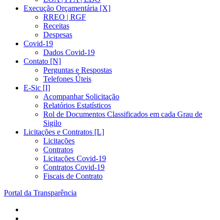
Execução Orçamentária [X]
RREO | RGF
Receitas
Despesas
Covid-19
Dados Covid-19
Contato [N]
Perguntas e Respostas
Telefones Úteis
E-Sic [I]
Acompanhar Solicitação
Relatórios Estatísticos
Rol de Documentos Classificados em cada Grau de
Sigilo
Licitações e Contratos [L]
Licitações
Contratos
Licitações Covid-19
Contratos Covid-19
Fiscais de Contrato
Portal da Transparência