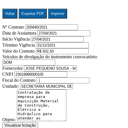
Voltar
Exportar PDF
Imprimir
Nº Contrato
Data de Assiantura
Início Vigência
Término Vigência
Valor do Contrato
Veículos de divulgação do instrumento convocatório:
Fornecedor
CNPJ
Fiscal do Contrato
Unidade:
Objeto:
Visualizar licitação