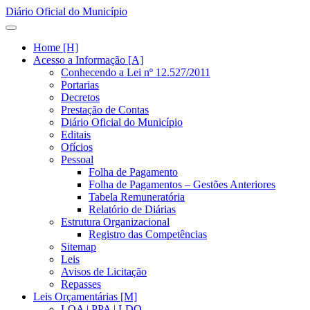
Diário Oficial do Município
Home [H]
Acesso a Informação [A]
Conhecendo a Lei nº 12.527/2011
Portarias
Decretos
Prestação de Contas
Diário Oficial do Município
Editais
Ofícios
Pessoal
Folha de Pagamento
Folha de Pagamentos – Gestões Anteriores
Tabela Remuneratória
Relatório de Diárias
Estrutura Organizacional
Registro das Competências
Sitemap
Leis
Avisos de Licitação
Repasses
Leis Orçamentárias [M]
LOA | PPA | LDO