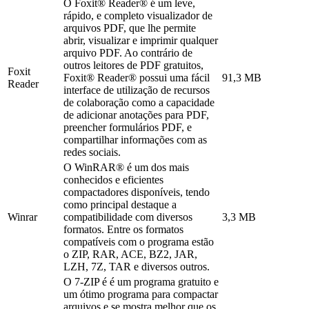
O Foxit® Reader® é um leve,
rápido, e completo visualizador de
arquivos PDF, que lhe permite
abrir, visualizar e imprimir qualquer
arquivo PDF. Ao contrário de
outros leitores de PDF gratuitos,
Foxit
Foxit® Reader® possui uma fácil
91,3 MB
Reader
interface de utilização de recursos
de colaboração como a capacidade
de adicionar anotações para PDF,
preencher formulários PDF, e
compartilhar informações com as
redes sociais.
O WinRAR® é um dos mais
conhecidos e eficientes
compactadores disponíveis, tendo
como principal destaque a
Winrar
compatibilidade com diversos
3,3 MB
formatos. Entre os formatos
compatíveis com o programa estão
o ZIP, RAR, ACE, BZ2, JAR,
LZH, 7Z, TAR e diversos outros.
O 7-ZIP é é um programa gratuito e
um ótimo programa para compactar
arquivos e se mostra melhor que os