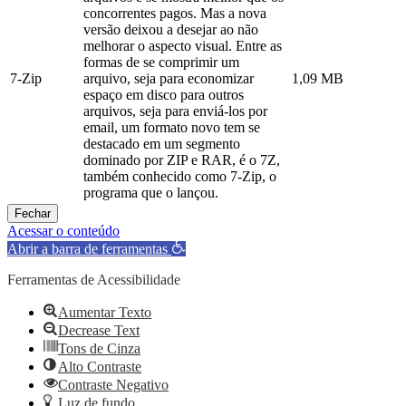
concorrentes pagos. Mas a nova
versão deixou a desejar ao não
melhorar o aspecto visual. Entre as
formas de se comprimir um
7-Zip
arquivo, seja para economizar
1,09 MB
espaço em disco para outros
arquivos, seja para enviá-los por
email, um formato novo tem se
destacado em um segmento
dominado por ZIP e RAR, é o 7Z,
também conhecido como 7-Zip, o
programa que o lançou.
Fechar
Acessar o conteúdo
Abrir a barra de ferramentas
Ferramentas de Acessibilidade
Aumentar Texto
Decrease Text
Tons de Cinza
Alto Contraste
Contraste Negativo
Luz de fundo