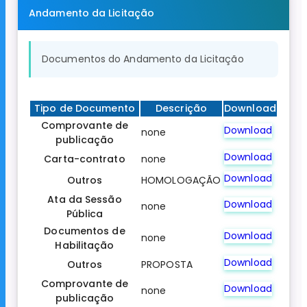
Andamento da Licitação
Documentos do Andamento da Licitação
Tipo de Documento
Descrição
Download
Comprovante de
Download
none
publicação
Download
Carta-contrato
none
Download
Outros
HOMOLOGAÇÃO
Ata da Sessão
Download
none
Pública
Documentos de
Download
none
Habilitação
Download
Outros
PROPOSTA
Comprovante de
Download
none
publicação