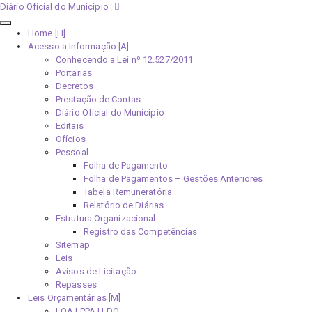
Diário Oficial do Município
Home [H]
Acesso a Informação [A]
Conhecendo a Lei nº 12.527/2011
Portarias
Decretos
Prestação de Contas
Diário Oficial do Município
Editais
Ofícios
Pessoal
Folha de Pagamento
Folha de Pagamentos – Gestões Anteriores
Tabela Remuneratória
Relatório de Diárias
Estrutura Organizacional
Registro das Competências
Sitemap
Leis
Avisos de Licitação
Repasses
Leis Orçamentárias [M]
LOA | PPA | LDO