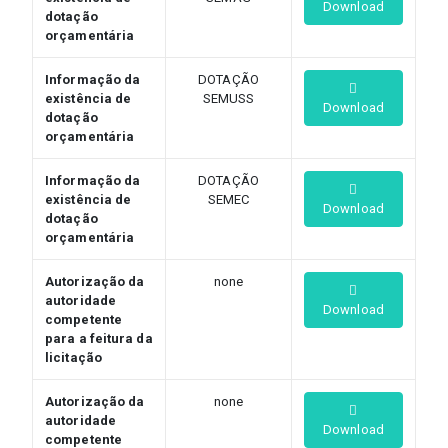
Download
dotação
orçamentária
Informação da
DOTAÇÃO
existência de
SEMUSS
Download
dotação
orçamentária
Informação da
DOTAÇÃO
existência de
SEMEC
Download
dotação
orçamentária
Autorização da
none
autoridade
Download
competente
para a feitura da
licitação
Autorização da
none
autoridade
Download
competente