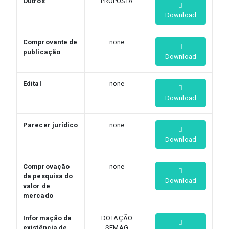
Outros
PROPOSTA
Download
Comprovante de
none
publicação
Download
Edital
none
Download
Parecer jurídico
none
Download
Comprovação
none
da pesquisa do
Download
valor de
mercado
Informação da
DOTAÇÃO
existência de
SEMAG