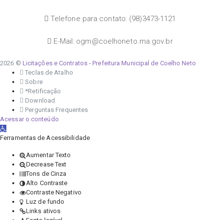
Telefone para contato: (98)3473-1121
E-Mail: ogm@coelhoneto.ma.gov.br
2026 ©
Licitações e Contratos - Prefeitura Municipal de Coelho Neto
Teclas de Atalho
Sobre
*Retificação
Download
Perguntas Frequentes
Acessar o conteúdo
Abrir a barra de ferramentas
Ferramentas de Acessibilidade
Aumentar Texto
Decrease Text
Tons de Cinza
Alto Contraste
Contraste Negativo
Luz de fundo
Links ativos