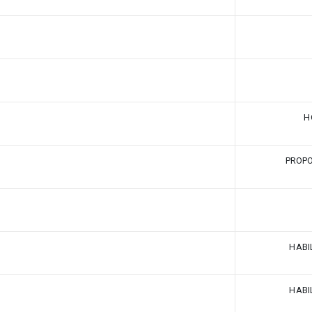
H
PROP
HABI
HABI