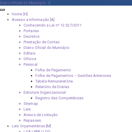
Diário Oficial do Município
Home [H]
Acesso a Informação [A]
Conhecendo a Lei nº 12.527/2011
Portarias
Decretos
Prestação de Contas
Diário Oficial do Município
Editais
Ofícios
Pessoal
Folha de Pagamento
Folha de Pagamentos – Gestões Anteriores
Tabela Remuneratória
Relatório de Diárias
Estrutura Organizacional
Registro das Competências
Sitemap
Leis
Avisos de Licitação
Repasses
Leis Orçamentárias [M]
LOA | PPA | LDO