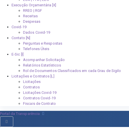
Execução Orçamentária [X]
RREO | RGF
Receitas
Despesas
Covid-19
Dados Covid-19
Contato [N]
Perguntas e Respostas
Telefones Úteis
E-Sic [I]
Acompanhar Solicitação
Relatórios Estatísticos
Rol de Documentos Classificados em cada Grau de Sigilo
Licitações e Contratos [L]
Licitações
Contratos
Licitações Covid-19
Contratos Covid-19
Fiscais de Contrato
Portal da Transparência