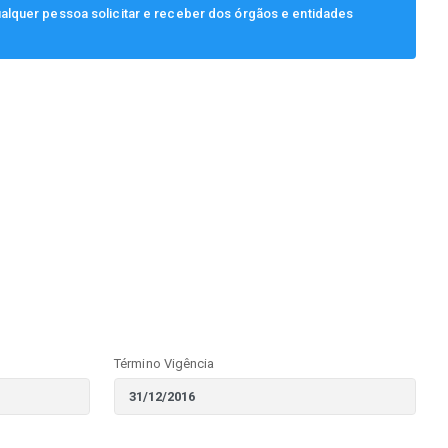
ualquer pessoa solicitar e receber dos órgãos e entidades
Término Vigência