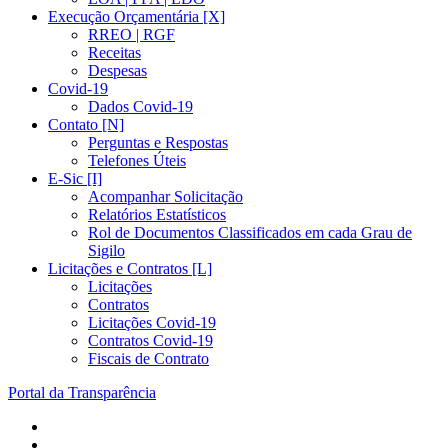
Execução Orçamentária [X]
RREO | RGF
Receitas
Despesas
Covid-19
Dados Covid-19
Contato [N]
Perguntas e Respostas
Telefones Úteis
E-Sic [I]
Acompanhar Solicitação
Relatórios Estatísticos
Rol de Documentos Classificados em cada Grau de
Sigilo
Licitações e Contratos [L]
Licitações
Contratos
Licitações Covid-19
Contratos Covid-19
Fiscais de Contrato
Portal da Transparência