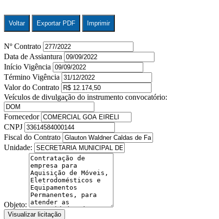
Voltar
Exportar PDF
Imprimir
Nº Contrato
Data de Assiantura
Início Vigência
Término Vigência
Valor do Contrato
Veículos de divulgação do instrumento convocatório:
Fornecedor
CNPJ
Fiscal do Contrato
Unidade:
Objeto:
Visualizar licitação