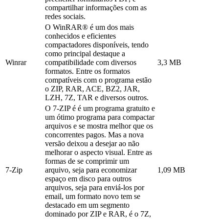
compartilhar informações com as
redes sociais.
O WinRAR® é um dos mais
conhecidos e eficientes
compactadores disponíveis, tendo
como principal destaque a
Winrar
compatibilidade com diversos
3,3 MB
formatos. Entre os formatos
compatíveis com o programa estão
o ZIP, RAR, ACE, BZ2, JAR,
LZH, 7Z, TAR e diversos outros.
O 7-ZIP é é um programa gratuito e
um ótimo programa para compactar
arquivos e se mostra melhor que os
concorrentes pagos. Mas a nova
versão deixou a desejar ao não
melhorar o aspecto visual. Entre as
formas de se comprimir um
7-Zip
arquivo, seja para economizar
1,09 MB
espaço em disco para outros
arquivos, seja para enviá-los por
email, um formato novo tem se
destacado em um segmento
dominado por ZIP e RAR, é o 7Z,