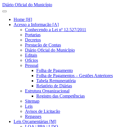
Diário Oficial do Município
Home [H]
Acesso a Informação [A]
Conhecendo a Lei nº 12.527/2011
Portarias
Decretos
Prestação de Contas
Diário Oficial do Município
Editais
Ofícios
Pessoal
Folha de Pagamento
Folha de Pagamentos – Gestões Anteriores
Tabela Remuneratória
Relatório de Diárias
Estrutura Organizacional
Registro das Competências
Sitemap
Leis
Avisos de Licitação
Repasses
Leis Orçamentárias [M]
LOA | PPA | LDO