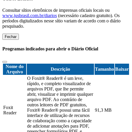
Consultar sítios eletrônicos de imprensas oficiais locais ou
www.jusbrasil.com.br/diarios
(necessário cadastro gratuito). Os
períodos digitalizados nesse sítio variam de acordo com o diário
pesquisado.
Fechar
Programas indicados para abrir o Diário Oficial
Nome do
Descrição
Tamanho
Baixar
Arquivo
O Foxit® Reader® é um leve,
rápido, e completo visualizador de
arquivos PDF, que lhe permite
abrir, visualizar e imprimir qualquer
arquivo PDF. Ao contrário de
outros leitores de PDF gratuitos,
Foxit
Foxit® Reader® possui uma fácil
91,3 MB
Reader
interface de utilização de recursos
de colaboração como a capacidade
de adicionar anotações para PDF,
preencher formulários PDF, e