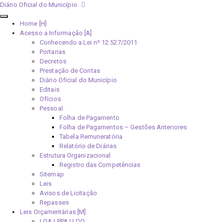
Diário Oficial do Município
Home [H]
Acesso a Informação [A]
Conhecendo a Lei nº 12.527/2011
Portarias
Decretos
Prestação de Contas
Diário Oficial do Município
Editais
Ofícios
Pessoal
Folha de Pagamento
Folha de Pagamentos – Gestões Anteriores
Tabela Remuneratória
Relatório de Diárias
Estrutura Organizacional
Registro das Competências
Sitemap
Leis
Avisos de Licitação
Repasses
Leis Orçamentárias [M]
LOA | PPA | LDO