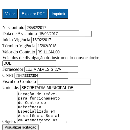
Voltar
Exportar PDF
Imprimir
Nº Contrato
Data de Assiantura
Início Vigência
Término Vigência
Valor do Contrato
Veículos de divulgação do instrumento convocatório:
Fornecedor
CNPJ
Fiscal do Contrato
Unidade:
Objeto:
Visualizar licitação