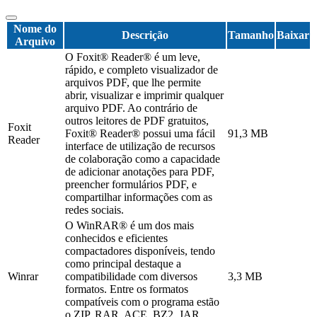
Nome do
Descrição
Tamanho
Baixar
Arquivo
O Foxit® Reader® é um leve,
rápido, e completo visualizador de
arquivos PDF, que lhe permite
abrir, visualizar e imprimir qualquer
arquivo PDF. Ao contrário de
outros leitores de PDF gratuitos,
Foxit
Foxit® Reader® possui uma fácil
91,3 MB
Reader
interface de utilização de recursos
de colaboração como a capacidade
de adicionar anotações para PDF,
preencher formulários PDF, e
compartilhar informações com as
redes sociais.
O WinRAR® é um dos mais
conhecidos e eficientes
compactadores disponíveis, tendo
como principal destaque a
Winrar
compatibilidade com diversos
3,3 MB
formatos. Entre os formatos
compatíveis com o programa estão
o ZIP, RAR, ACE, BZ2, JAR,