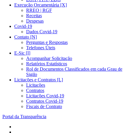
Execução Orçamentária [X]
RREO | RGF
Receitas
Despesas
Covid-19
Dados Covid-19
Contato [N]
Perguntas e Respostas
Telefones Úteis
E-Sic [I]
Acompanhar Solicitação
Relatórios Estatísticos
Rol de Documentos Classificados em cada Grau de
Sigilo
Licitações e Contratos [L]
Licitações
Contratos
Licitações Covid-19
Contratos Covid-19
Fiscais de Contrato
Portal da Transparência