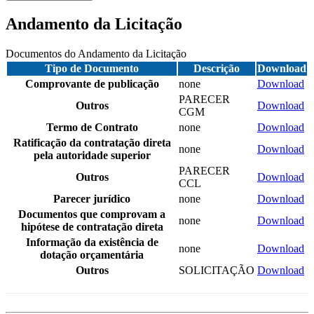
Andamento da Licitação
Documentos do Andamento da Licitação
Tipo de Documento
Descrição
Download
Comprovante de publicação
none
Download
PARECER
Outros
Download
CGM
Termo de Contrato
none
Download
Ratificação da contratação direta
none
Download
pela autoridade superior
PARECER
Outros
Download
CCL
Parecer jurídico
none
Download
Documentos que comprovam a
none
Download
hipótese de contratação direta
Informação da existência de
none
Download
dotação orçamentária
Outros
SOLICITAÇÃO
Download