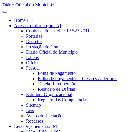
Diário Oficial do Município
Home [H]
Acesso a Informação [A]
Conhecendo a Lei nº 12.527/2011
Portarias
Decretos
Prestação de Contas
Diário Oficial do Município
Editais
Ofícios
Pessoal
Folha de Pagamento
Folha de Pagamentos – Gestões Anteriores
Tabela Remuneratória
Relatório de Diárias
Estrutura Organizacional
Registro das Competências
Sitemap
Leis
Avisos de Licitação
Repasses
Leis Orçamentárias [M]
LOA | PPA | LDO