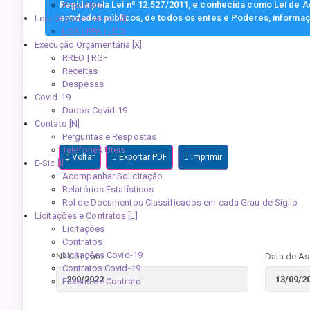
Regida pela Lei nº 12.527/2011, e conhecida como Lei de Ac
Repasses
entidades públicos, de todos os entes e Poderes, informa
Leis Orçamentárias [M]
LOA | PPA | LDO
Execução Orçamentária [X]
RREO | RGF
Receitas
Despesas
Covid-19
Dados Covid-19
Contato [N]
Perguntas e Respostas
Telefones Úteis
Voltar
Exportar PDF
Imprimir
E-Sic [I]
Acompanhar Solicitação
Relatórios Estatísticos
Rol de Documentos Classificados em cada Grau de Sigilo
Licitações e Contratos [L]
Licitações
Contratos
Licitações Covid-19
Nº Contrato
Data de As
Contratos Covid-19
Fiscais de Contrato