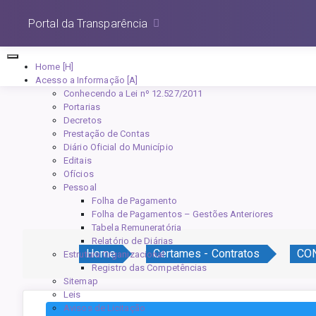
Portal da Transparência
Home [H]
Acesso a Informação [A]
Conhecendo a Lei nº 12.527/2011
Portarias
Decretos
Prestação de Contas
Diário Oficial do Município
Editais
Ofícios
Pessoal
Folha de Pagamento
Folha de Pagamentos – Gestões Anteriores
Tabela Remuneratória
Relatório de Diárias
Home
Certames - Contratos
CON
Estrutura Organizacional
Registro das Competências
Sitemap
Leis
Avisos de Licitação