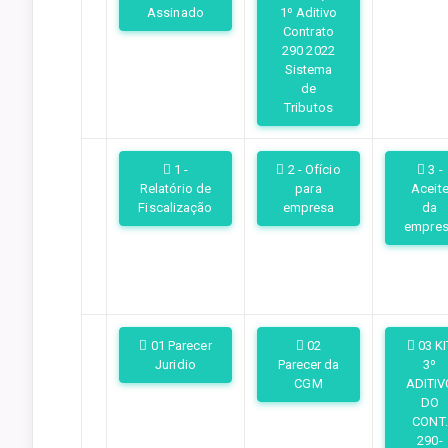
Assinado
1º Aditivo
Contrato
290 2022
Sistema
de
Tributos
1 -
2 - Ofício
3 -
Relatório de
para
Aceit
Fiscalização
empresa
da
empre
01 Parecer
02
03 KI
Juridio
Parecer da
3º
CGM
ADITIV
DO
CONT.
290-