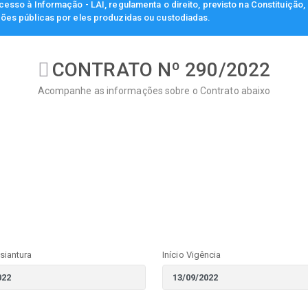
esso à Informação - LAI, regulamenta o direito, previsto na Constituição
ções públicas por eles produzidas ou custodiadas.
CONTRATO Nº 290/2022
Acompanhe as informações sobre o Contrato abaixo
siantura
Início Vigência