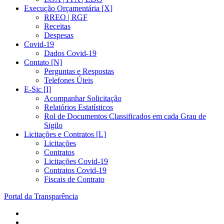
Execução Orçamentária [X]
RREO | RGF
Receitas
Despesas
Covid-19
Dados Covid-19
Contato [N]
Perguntas e Respostas
Telefones Úteis
E-Sic [I]
Acompanhar Solicitação
Relatórios Estatísticos
Rol de Documentos Classificados em cada Grau de
Sigilo
Licitações e Contratos [L]
Licitações
Contratos
Licitações Covid-19
Contratos Covid-19
Fiscais de Contrato
Portal da Transparência