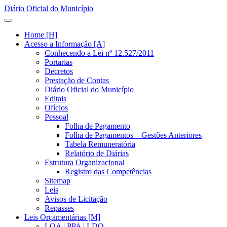
Diário Oficial do Município
Home [H]
Acesso a Informação [A]
Conhecendo a Lei nº 12.527/2011
Portarias
Decretos
Prestação de Contas
Diário Oficial do Município
Editais
Ofícios
Pessoal
Folha de Pagamento
Folha de Pagamentos – Gestões Anteriores
Tabela Remuneratória
Relatório de Diárias
Estrutura Organizacional
Registro das Competências
Sitemap
Leis
Avisos de Licitação
Repasses
Leis Orçamentárias [M]
LOA | PPA | LDO