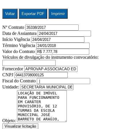
Voltar
Exportar PDF
Imprimir
Nº Contrato
Data de Assiantura
Início Vigência
Término Vigência
Valor do Contrato
Veículos de divulgação do instrumento convocatório:
Fornecedor
CNPJ
Fiscal do Contrato
Unidade:
Objeto:
Visualizar licitação