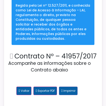
Regida pela Lei nº 12.527/2011, e conhecida
como Lei de Acesso à Informação - LAI,
regulamenta o direito, previsto na
Constituição, de qualquer pessoa
solicitar e receber dos órgãos e
entidades públicos, de todos os entes e
Poderes, informações públicas por eles
produzidas ou custodiadas.
Contrato Nº – 41957/2017
Acompanhe as informações sobre o
Contrato abaixo
Voltar
Exportar PDF
Imprimir