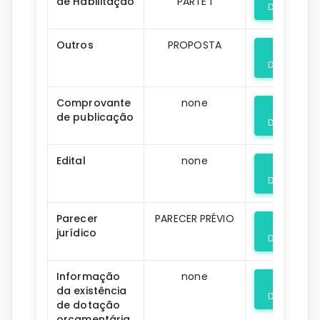
de Habilitação
PARTE 1
Download
Outros
PROPOSTA
Download
Comprovante
none
de publicação
Download
Edital
none
Download
Parecer
PARECER PRÉVIO
jurídico
Download
Informação
none
da existência
Download
de dotação
orçamentária