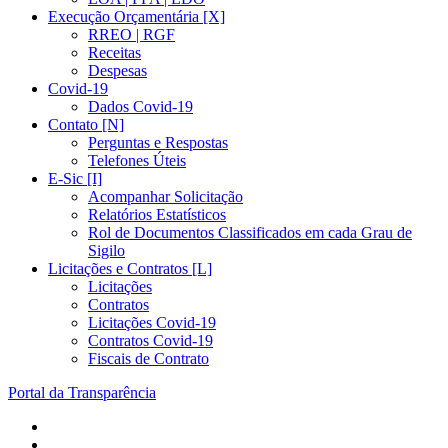
Execução Orçamentária [X]
RREO | RGF
Receitas
Despesas
Covid-19
Dados Covid-19
Contato [N]
Perguntas e Respostas
Telefones Úteis
E-Sic [I]
Acompanhar Solicitação
Relatórios Estatísticos
Rol de Documentos Classificados em cada Grau de
Sigilo
Licitações e Contratos [L]
Licitações
Contratos
Licitações Covid-19
Contratos Covid-19
Fiscais de Contrato
Portal da Transparência