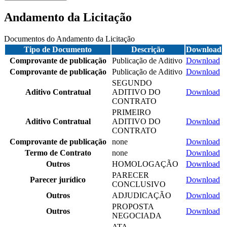
Andamento da Licitação
Documentos do Andamento da Licitação
Tipo de Documento
Descrição
Download
Comprovante de publicação
Publicação de Aditivo
Download
Comprovante de publicação
Publicação de Aditivo
Download
SEGUNDO
Aditivo Contratual
ADITIVO DO
Download
CONTRATO
PRIMEIRO
Aditivo Contratual
ADITIVO DO
Download
CONTRATO
Comprovante de publicação
none
Download
Termo de Contrato
none
Download
Outros
HOMOLOGAÇÃO
Download
PARECER
Parecer jurídico
Download
CONCLUSIVO
Outros
ADJUDICAÇÃO
Download
PROPOSTA
Outros
Download
NEGOCIADA
ATA