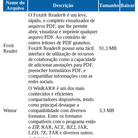
Nome do
Descrição
Tamanho
Baixar
Arquivo
O Foxit® Reader® é um leve,
rápido, e completo visualizador de
arquivos PDF, que lhe permite
abrir, visualizar e imprimir qualquer
arquivo PDF. Ao contrário de
outros leitores de PDF gratuitos,
Foxit
Foxit® Reader® possui uma fácil
91,3 MB
Reader
interface de utilização de recursos
de colaboração como a capacidade
de adicionar anotações para PDF,
preencher formulários PDF, e
compartilhar informações com as
redes sociais.
O WinRAR® é um dos mais
conhecidos e eficientes
compactadores disponíveis, tendo
como principal destaque a
Winrar
compatibilidade com diversos
3,3 MB
formatos. Entre os formatos
compatíveis com o programa estão
o ZIP, RAR, ACE, BZ2, JAR,
LZH, 7Z, TAR e diversos outros.