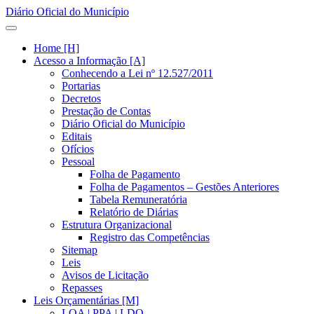
Diário Oficial do Município
Home [H]
Acesso a Informação [A]
Conhecendo a Lei nº 12.527/2011
Portarias
Decretos
Prestação de Contas
Diário Oficial do Município
Editais
Ofícios
Pessoal
Folha de Pagamento
Folha de Pagamentos – Gestões Anteriores
Tabela Remuneratória
Relatório de Diárias
Estrutura Organizacional
Registro das Competências
Sitemap
Leis
Avisos de Licitação
Repasses
Leis Orçamentárias [M]
LOA | PPA | LDO