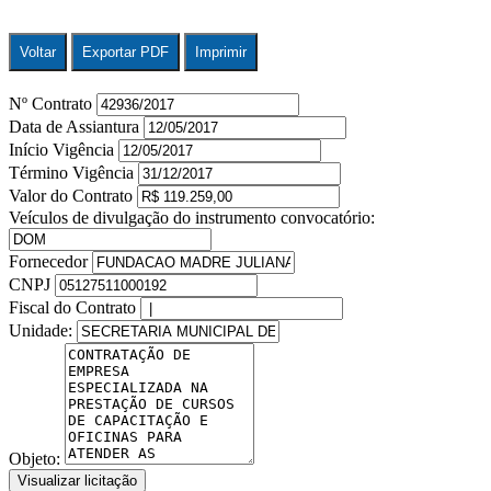
Voltar
Exportar PDF
Imprimir
Nº Contrato
Data de Assiantura
Início Vigência
Término Vigência
Valor do Contrato
Veículos de divulgação do instrumento convocatório:
Fornecedor
CNPJ
Fiscal do Contrato
Unidade:
Objeto:
Visualizar licitação