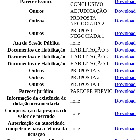
Parecer técnico
Download
CONCLUSIVO
Outros
ADJUDICAÇÃO
Download
PROPOSTA
Outros
Download
NEGOCIADA 2
PROPOST
Outros
Download
NEGOCIADA 1
Ata da Sessão Pública
none
Download
Documentos de Habilitação
HABILITAÇÃO 3
Download
Documentos de Habilitação
HABILITAÇÃO 2
Download
Documentos de Habilitação
HABILITAÇÃO 1
Download
Outros
PROPOSTA 3
Download
Outros
PROPOSTA 2
Download
Outros
PROPOSTA 1
Download
Parecer jurídico
PARECER PRÉVIO
Download
Informação da existência de
none
Download
dotação orçamentária
Comprovação da pesquisa do
none
Download
valor de mercado
Autorização da autoridade
competente para a feitura da
none
Download
licitação