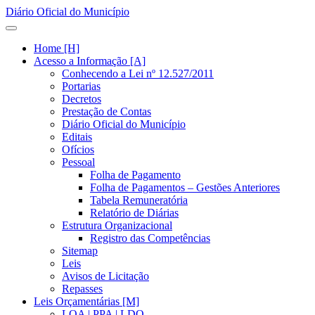
Diário Oficial do Município
Home [H]
Acesso a Informação [A]
Conhecendo a Lei nº 12.527/2011
Portarias
Decretos
Prestação de Contas
Diário Oficial do Município
Editais
Ofícios
Pessoal
Folha de Pagamento
Folha de Pagamentos – Gestões Anteriores
Tabela Remuneratória
Relatório de Diárias
Estrutura Organizacional
Registro das Competências
Sitemap
Leis
Avisos de Licitação
Repasses
Leis Orçamentárias [M]
LOA | PPA | LDO