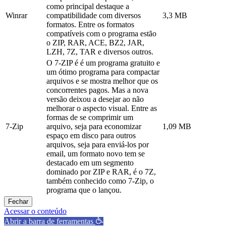
como principal destaque a
Winrar
compatibilidade com diversos
3,3 MB
formatos. Entre os formatos
compatíveis com o programa estão
o ZIP, RAR, ACE, BZ2, JAR,
LZH, 7Z, TAR e diversos outros.
O 7-ZIP é é um programa gratuito e
um ótimo programa para compactar
arquivos e se mostra melhor que os
concorrentes pagos. Mas a nova
versão deixou a desejar ao não
melhorar o aspecto visual. Entre as
formas de se comprimir um
7-Zip
arquivo, seja para economizar
1,09 MB
espaço em disco para outros
arquivos, seja para enviá-los por
email, um formato novo tem se
destacado em um segmento
dominado por ZIP e RAR, é o 7Z,
também conhecido como 7-Zip, o
programa que o lançou.
Fechar
Acessar o conteúdo
Abrir a barra de ferramentas