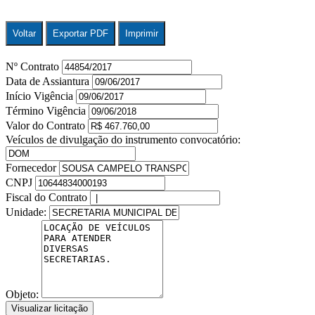
Voltar
Exportar PDF
Imprimir
Nº Contrato
Data de Assiantura
Início Vigência
Término Vigência
Valor do Contrato
Veículos de divulgação do instrumento convocatório:
Fornecedor
CNPJ
Fiscal do Contrato
Unidade:
Objeto:
Visualizar licitação