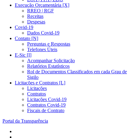
Execução Orçamentária [X]
RREO | RGF
Receitas
Despesas
Covid-19
Dados Covid-19
Contato [N]
Perguntas e Respostas
Telefones Úteis
E-Sic [I]
Acompanhar Solicitação
Relatórios Estatísticos
Rol de Documentos Classificados em cada Grau de
Sigilo
Licitações e Contratos [L]
Licitações
Contratos
Licitações Covid-19
Contratos Covid-19
Fiscais de Contrato
Portal da Transparência