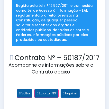
Regida pela Lei nº 12.527/2011, e conhecida
como Lei de Acesso à Informação - LAI,
regulamenta o direito, previsto na
Constituição, de qualquer pessoa
solicitar e receber dos órgãos e
entidades públicos, de todos os entes e
Poderes, informações públicas por eles
produzidas ou custodiadas.
Contrato Nº – 50187/2017
Acompanhe as informações sobre o
Contrato abaixo
Voltar
Exportar PDF
Imprimir