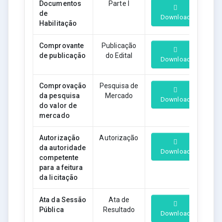
Documentos
Parte I
de
Download
Habilitação
Comprovante
Publicação
de publicação
do Edital
Download
Comprovação
Pesquisa de
da pesquisa
Mercado
Download
do valor de
mercado
Autorização
Autorização
da autoridade
Download
competente
para a feitura
da licitação
Ata da Sessão
Ata de
Pública
Resultado
Download